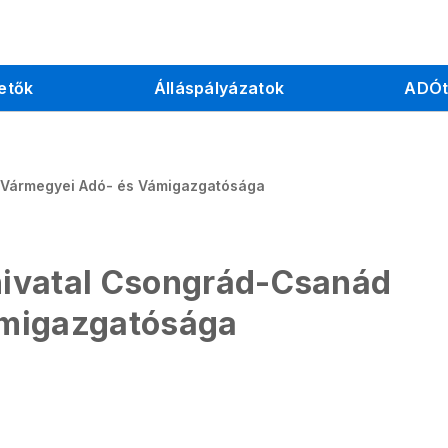
etők
Álláspályázatok
ADÓt
 Vármegyei Adó- és Vámigazgatósága
ivatal Csongrád-Csanád
ámigazgatósága