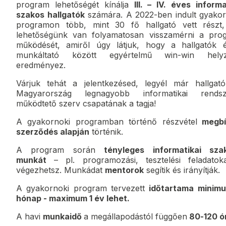
program lehetőségét kínálja
III. – IV. éves inform
szakos hallgatók
számára. A 2022-ben indult gyakor
programon több, mint 30 fő hallgató vett részt,
lehetőségünk van folyamatosan visszamérni a pro
működését, amiről úgy látjuk, hogy a hallgatók 
munkáltató között egyértelmű win-win helyz
eredményez.
Várjuk tehát a jelentkezésed, legyél már hallgató
Magyarország legnagyobb informatikai rendsz
működtető szerv csapatának a tagja!
A gyakornoki programban történő részvétel
megbí
szerződés alapján
történik.
A program során
tényleges informatikai sza
munkát
– pl. programozási, tesztelési feladatok
végezhetsz. Munkádat
mentorok
segítik és irányítják.
A gyakornoki program tervezett
időtartama minim
hónap - maximum 1 év lehet.
A havi
munkaidő
a megállapodástól függően
80-120 ó