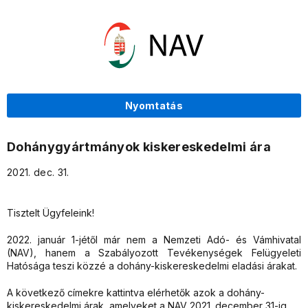
Nyomtatás
Dohánygyártmányok kiskereskedelmi ára
2021. dec. 31.
Tisztelt Ügyfeleink!
2022. január 1-jétől már nem a Nemzeti Adó- és Vámhivatal
(NAV), hanem a Szabályozott Tevékenységek Felügyeleti
Hatósága teszi közzé a dohány-kiskereskedelmi eladási árakat.
A következő címekre kattintva elérhetők azok a dohány-
kiskereskedelmi árak, amelyeket a NAV 2021. december 31-ig