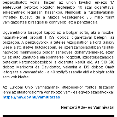
bepakolhatott volna, hiszen az unión kívülről érkező 17.
életévüket betöltők közúton legfeljebb 40 szál cigarettával
érkezhetnek legálisan hazánkba. Nemcsak a füstölnivalónak
inthettek búcsút, de a Mazda vezetőjének 3,5 millió forint
vámigazgatási bírsággal is könnyebb lett a pénztárcája.
Ugyanekkora bírságot kapott az a bolgár sofőr, aki a röszkei
határátkelőnél próbált 1 159 doboz cigarettával belépni az
országba. A pénzügyőrök a tételes vizsgálatkor a Ford Galaxy
ülése alatt, illetve hűtőládában, és szerszámosládákban találtak
nagyobb mennyiségű bolgár zárjegyes dohányterméket, ezen
túl az autó utánfutója alá spaniferrel rögzített, szigetelőszalaggal
betekert kartondobozokból is cigaretta került elő. Az 510-510
doboz Marlborot és Davidoffot, valamint a 139 doboz Omét
lefoglalta a vámhatóság - a 40 szál/fő szabály alól a bolgár sofőr
sem volt kivétel.
Az Európai Unió vámhatárának átlépésekor fontos tisztában
lenni
az utasforgalomra vonatkozó vám- és egyéb szabályokkal:
https://nav.gov.hu/vam/utazas
Nemzeti Adó- és Vámhivatal