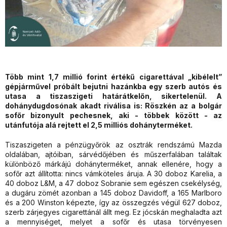
Több mint 1,7 millió forint értékű cigarettával „kibélelt”
gépjárművel próbált bejutni hazánkba egy szerb autós és
utasa a tiszaszigeti határátkelőn, sikertelenül. A
dohánydugdosónak akadt riválisa is: Röszkén az a bolgár
sofőr bizonyult pechesnek, aki - többek között - az
utánfutója alá rejtett el 2,5 milliós dohányterméket.
Tiszaszigeten a pénzügyőrök az osztrák rendszámú Mazda
oldalában, ajtóiban, sárvédőjében és műszerfalában találtak
különböző márkájú dohányterméket, annak ellenére, hogy a
sofőr azt állította: nincs vámköteles áruja. A 30 doboz Karelia, a
40 doboz L&M, a 47 doboz Sobranie sem egészen csekélység,
a dugáru zömét azonban a 145 doboz Davidoff, a 165 Marlboro
és a 200 Winston képezte, így az összegzés végül 627 doboz,
szerb zárjegyes cigarettánál állt meg. Ez jócskán meghaladta azt
a mennyiséget, melyet a sofőr és utasa törvényesen