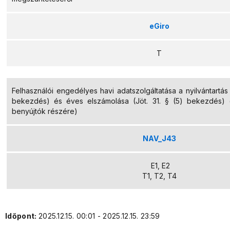
eGiro
T
Felhasználói engedélyes havi adatszolgáltatása a nyilvántartás z
bekezdés) és éves elszámolása (Jöt. 31. § (5) bekezdés) (h
benyújtók részére)
NAV_J43
E1, E2
T1, T2, T4
Időpont:
2025.12.15. 00:01 - 2025.12.15. 23:59