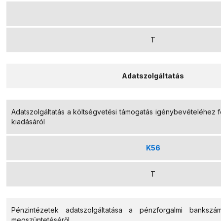
T
Adatszolgáltatás
Adatszolgáltatás a költségvetési támogatás igénybevételéhez f
kiadásáról
K56
T
Pénzintézetek adatszolgáltatása a pénzforgalmi bankszá
megszüntetéséről