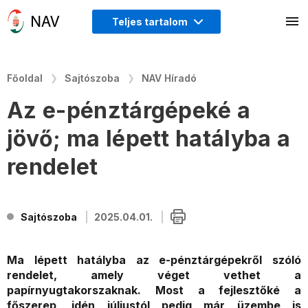
Teljes tartalom
Főoldal
Sajtószoba
NAV Híradó
Az e-pénztárgépeké a
jövő; ma lépett hatályba a
rendelet
Sajtószoba
2025.04.01.
Ma lépett hatályba az e-pénztárgépekről szóló
rendelet, amely véget vethet a
papírnyugtakorszaknak. Most a fejlesztőké a
főszerep, idén júliustól pedig már üzembe is