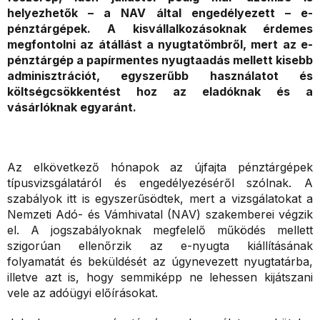
helyezhetők – a NAV által engedélyezett – e-
pénztárgépek. A kisvállalkozásoknak érdemes
megfontolni az átállást a nyugtatömbről, mert az e-
pénztárgép a papírmentes nyugtaadás mellett kisebb
adminisztrációt, egyszerűbb használatot és
költségcsökkentést hoz az eladóknak és a
vásárlóknak egyaránt.
Az elkövetkező hónapok az újfajta pénztárgépek
típusvizsgálatáról és engedélyezéséről szólnak. A
szabályok itt is egyszerűsödtek, mert a vizsgálatokat a
Nemzeti Adó- és Vámhivatal (NAV) szakemberei végzik
el. A jogszabályoknak megfelelő működés mellett
szigorúan ellenőrzik az e-nyugta kiállításának
folyamatát és beküldését az úgynevezett nyugtatárba,
illetve azt is, hogy semmiképp ne lehessen kijátszani
vele az adóügyi előírásokat.