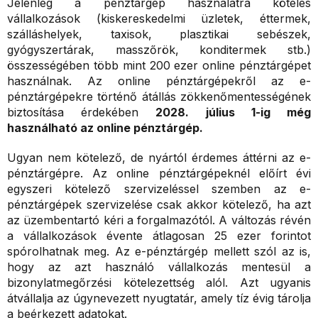
Jelenleg a pénztárgép használatra köteles
vállalkozások (kiskereskedelmi üzletek, éttermek,
szálláshelyek, taxisok, plasztikai sebészek,
gyógyszertárak, masszőrök, konditermek stb.)
összességében több mint 200 ezer online pénztárgépet
használnak. Az online pénztárgépekről az e-
pénztárgépekre történő átállás zökkenőmentességének
biztosítása érdekében
2028. július 1-ig még
használható az online pénztárgép.
Ugyan nem kötelező, de nyártól érdemes áttérni az e-
pénztárgépre. Az online pénztárgépeknél előírt évi
egyszeri kötelező szervizeléssel szemben az e-
pénztárgépek szervizelése csak akkor kötelező, ha azt
az üzembentartó kéri a forgalmazótól. A változás révén
a vállalkozások évente átlagosan 25 ezer forintot
spórolhatnak meg. Az e-pénztárgép mellett szól az is,
hogy az azt használó vállalkozás mentesül a
bizonylatmegőrzési kötelezettség alól. Azt ugyanis
átvállalja az úgynevezett nyugtatár, amely tíz évig tárolja
a beérkezett adatokat.