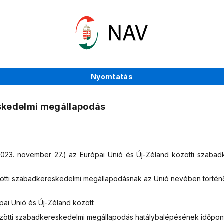
Nyomtatás
eskedelmi megállapodás
023. november 27.) az Európai Unió és Új-Zéland közötti szaba
zötti szabadkereskedelmi megállapodásnak az Unió nevében történ
pai Unió és Új-Zéland között
özötti szabadkereskedelmi megállapodás hatálybalépésének időpont