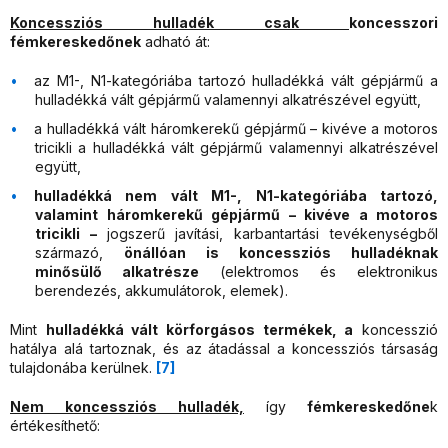
Koncessziós hulladék csak
koncesszori
fémkereskedőnek
adható át:
az M1-, N1-kategóriába tartozó hulladékká vált gépjármű a
hulladékká vált gépjármű valamennyi alkatrészével együtt,
a hulladékká vált háromkerekű gépjármű – kivéve a motoros
tricikli a hulladékká vált gépjármű valamennyi alkatrészével
együtt,
hulladékká nem vált M1-, N1-kategóriába tartozó,
valamint háromkerekű gépjármű – kivéve a motoros
tricikli –
jogszerű javítási, karbantartási tevékenységből
származó,
önállóan is koncessziós hulladéknak
minősülő alkatrésze
(elektromos és elektronikus
berendezés, akkumulátorok, elemek).
Mint
hulladékká vált körforgásos termékek, a
koncesszió
hatálya alá tartoznak, és az átadással a koncessziós társaság
tulajdonába kerülnek.
[7]
Nem koncessziós hulladék,
így
fémkereskedőne
k
értékesíthető: