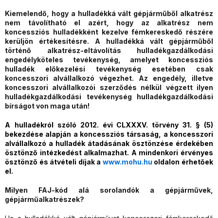
Kiemelendő, hogy a hulladékká vált gépjárműből alkatrész
nem távolítható el azért, hogy az alkatrész nem
koncessziós hulladékként kezelve fémkereskedő részére
kerüljön értékesítésre. A hulladékká vált gépjárműből
történő alkatrész-eltávolítás hulladékgazdálkodási
engedélyköteles tevékenység, amelyet koncessziós
hulladék előkezelési tevékenység esetében csak
koncesszori alvállalkozó végezhet. Az engedély, illetve
koncesszori alvállalkozói szerződés nélkül végzett ilyen
hulladékgazdálkodási tevékenység hulladékgazdálkodási
bírságot von maga után!
A
hulladékról szóló 2012. évi CLXXXV. törvény 31. § (5)
bekezdése alapján a koncessziós társaság, a koncesszori
alvállalkozó a hulladék átadásának ösztönzése érdekében
ösztönző intézkedést alkalmazhat. A mindenkori érvényes
ösztönző és átvételi díjak a
www.mohu.hu
oldalon érhetőek
el.
Milyen FAJ-kód alá sorolandók a gépjárművek,
gépjárműalkatrészek?