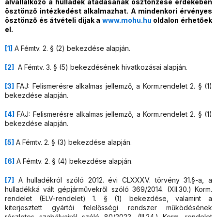
alvállalkozó a hulladék átadásának ösztönzése érdekében
ösztönző intézkedést alkalmazhat. A mindenkori érvényes
ösztönző és átvételi díjak a
www.mohu.hu
oldalon érhetőek
el.
[1]
A Fémtv. 2. § (2) bekezdése alapján.
[2]
A Fémtv. 3. § (5) bekezdésének hivatkozásai alapján.
[3]
FAJ: Felismerésre alkalmas jellemző, a Korm.rendelet 2. § (1)
bekezdése alapján.
[4]
FAJ: Felismerésre alkalmas jellemző, a Korm.rendelet 2. § (1)
bekezdése alapján.
[5]
A Fémtv. 2. § (3) bekezdése alapján.
[6]
A Fémtv. 2. § (4) bekezdése alapján.
[7]
A hulladékról szóló 2012. évi CLXXXV. törvény 31.§-a, a
hulladékká vált gépjárművekről szóló 369/2014. (XII.30.) Korm.
rendelet (ELV-rendelet) 1. § (1) bekezdése, valamint a
kiterjesztett gyártói felelősségi rendszer működésének
részletes szabályairól szóló 80/2023. (III.24.) Korm. rendelet