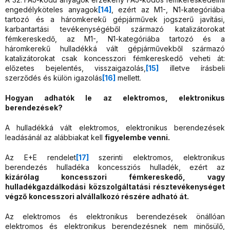
engedélyköteles anyagok
[14]
, ezért az M1-, N1-kategóriába
tartozó és a háromkerekű gépjárművek jogszerű javítási,
karbantartási tevékenységéből származó katalizátorokat
fémkereskedő, az M1-, N1-kategóriába tartozó és a
háromkerekű hulladékká vált gépjárművekből származó
katalizátorokat csak koncesszori fémkereskedő veheti át:
előzetes bejelentés, visszaigazolás,
[15]
illetve írásbeli
szerződés és külön igazolás
[16]
mellett.
Hogyan adhatók le az elektromos, elektronikus
berendezések?
A hulladékká vált elektromos, elektronikus berendezések
leadásánál az alábbiakat kell
figyelembe venni.
Az E+E rendelet
[17]
szerinti elektromos, elektronikus
berendezés hulladéka koncessziós hulladék, ezért az
kizárólag koncesszori fémkereskedő, vagy
hulladékgazdálkodási közszolgáltatási résztevékenységet
végző koncesszori alvállalkozó részére adható át.
Az elektromos és elektronikus berendezések önállóan
elektromos és elektronikus berendezésnek nem minősülő,