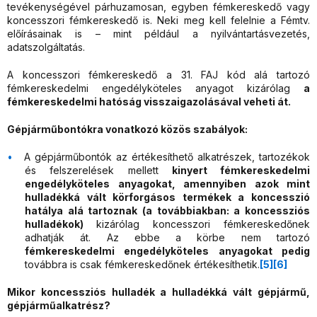
tevékenységével párhuzamosan, egyben fémkereskedő vagy
koncesszori fémkereskedő is. Neki meg kell felelnie a Fémtv.
előírásainak is – mint például a nyilvántartásvezetés,
adatszolgáltatás.
A koncesszori fémkereskedő a 31. FAJ kód alá tartozó
fémkereskedelmi engedélyköteles anyagot kizárólag
a
fémkereskedelmi hatóság visszaigazolásával veheti át.
Gépjárműbontókra vonatkozó közös szabályok:
A gépjárműbontók az értékesíthető alkatrészek, tartozékok
és felszerelések mellett
kinyert fémkereskedelmi
engedélyköteles anyagokat, amennyiben
azok mint
hulladékká vált körforgásos termékek a koncesszió
hatálya alá tartoznak (a továbbiakban: a koncessziós
hulladékok)
kizárólag koncesszori fémkereskedőnek
adhatják át. Az ebbe a körbe nem tartozó
fémkereskedelmi engedélyköteles anyagokat pedig
továbbra is csak fémkereskedőnek értékesíthetik.
[5]
[6]
Mikor koncessziós hulladék a hulladékká vált gépjármű,
gépjárműalkatrész?