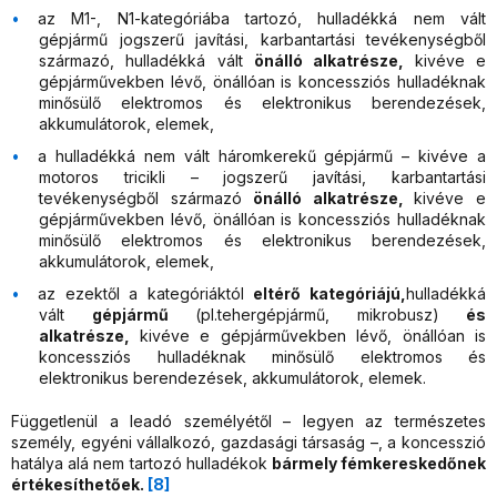
az M1-, N1-kategóriába tartozó, hulladékká nem vált
gépjármű jogszerű javítási, karbantartási tevékenységből
származó, hulladékká vált
önálló alkatrésze,
kivéve e
gépjárművekben lévő, önállóan is koncessziós hulladéknak
minősülő elektromos és elektronikus berendezések,
akkumulátorok, elemek,
a hulladékká nem vált háromkerekű gépjármű – kivéve a
motoros tricikli – jogszerű javítási, karbantartási
tevékenységből származó
önálló alkatrésze,
kivéve e
gépjárművekben lévő, önállóan is koncessziós hulladéknak
minősülő elektromos és elektronikus berendezések,
akkumulátorok, elemek,
az ezektől a kategóriáktól
eltérő kategóriájú,
hulladékká
vált
gépjármű
(pl.tehergépjármű, mikrobusz)
és
alkatrésze,
kivéve e gépjárművekben lévő, önállóan is
koncessziós hulladéknak minősülő elektromos és
elektronikus berendezések, akkumulátorok, elemek.
Függetlenül a leadó személyétől – legyen az természetes
személy, egyéni vállalkozó, gazdasági társaság –, a koncesszió
hatálya alá nem tartozó hulladékok
bármely fémkereskedőnek
értékesíthetőek.
[8]