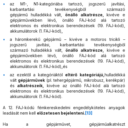
az M1-, N1-kategóriába tartozó, jogszerű javítási,
karbantartási tevékenységből származó
gépjármű hulladékká vált,
önálló alkatrésze,
kivéve e
gépjárművekben lévő, önálló FAJ-kód alá tartozó
elektromos és elektronikus berendezések (19. FAJ-kód),
akkumulátorok (1. FAJ-kód)
,
a háromkerekű gépjármű – kivéve a motoros tricikli –
jogszerű javítási, karbantartási tevékenységből
származó hulladékká vált,
önálló alkatrésze,
kivéve e
gépjárművekben lévő, önálló FAJ-kód alá tartozó
elektromos és elektronikus berendezések (19. FAJ-kód),
akkumulátorok (1. FAJ-kód)
,
és
az ezektől a kategóriáktól
eltérő kategóriájú,
hulladékká
vált
gépjárművek
(pl. tehergépjármű, mikrobusz, kerékpár)
és
alkatrészeik,
kivéve az önálló FAJ-kód alá tartozó
elektromos és elektronikus berendezések (19. FAJ-kód),
akkumulátorok (1. FAJ-kód).
A 12. FAJ-kódú fémkereskedelmi engedélyköteles anyagok
leadását nem kell
előzetesen bejelenteni.
[13]
Ha a gépjárművet, gépjárműalkatrészt