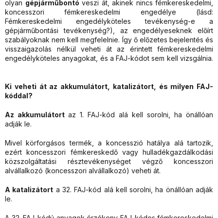
olyan
gépjárműbontó
veszi át, akinek nincs fémkereskedelmi,
koncesszori fémkereskedelmi engedélye (lásd:
Fémkereskedelmi engedélyköteles tevékenység-e a
gépjárműbontási tevékenység?), az engedélyeseknek előírt
szabályoknak nem kell megfelelnie. Így ő előzetes bejelentés és
visszaigazolás nélkül veheti át az érintett fémkereskedelmi
engedélyköteles anyagokat, és a FAJ-kódot sem kell vizsgálnia.
Ki veheti át az akkumulátort, katalizátort, és milyen FAJ-
kóddal?
Az akkumulátort
az 1. FAJ-kód alá kell sorolni, ha önállóan
adják le.
Mivel körforgásos termék, a koncesszió hatálya alá tartozik,
ezért koncesszori fémkereskedő vagy hulladékgazdálkodási
közszolgáltatási résztevékenységet végző koncesszori
alvállalkozó (koncesszori alvállalkozó) veheti át.
A katalizátort
a 32. FAJ-kód alá kell sorolni, ha önállóan adják
le.
A 32. FAJ-kódú anyagok érzékeny FAJ-kódos fémkereskedelmi