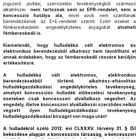
jogszerű javítási, szervizelési tevékenységből származó
alkatrészei
nem tartoznak sem az EPR-rendelet, sem a
koncesszió hatálya alá,
mivel azok nem számítanak
berendezésnek az E+E-rendelet szerint. Ezért ezeket a
fémkereskedelmi engedélyköteles anyagokat
átveheti
fémkereskedő is
.
Kiemelendő, hogy hulladékká vált elektromos és
elektronikus berendezésből alkatrész nem távolítható el
annak érdekében, hogy az fémkereskedő részére kerüljön
értékesítésre.
A hulladékká vált elektromos, elektronikus
berendezésekből történő alkatrész-eltávolítás
hulladékgazdálkodási engedélyköteles tevékenység,
amelyet koncessziós hulladék előkezelési tevékenység
esetében csak koncesszori alvállalkozó végezhet. Az
engedély, illetve koncesszori alvállalkozói szerződés nélkül
végzett ilyen hulladékgazdálkodási tevékenység
hulladékgazdálkodási bírságot von maga után!
A
hulladékról szóló 2012. évi CLXXXV. törvény 31. § (5)
bekezdése alapján a koncessziós társaság, a koncesszori