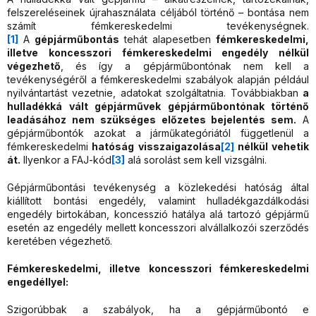
felszereléseinek újrahasználata céljából történő – bontása nem
számít fémkereskedelmi tevékenységnek.
[1]
A
gépjárműbontás
tehát alapesetben
fémkereskedelmi,
illetve koncesszori fémkereskedelmi engedély nélkül
végezhető
, és így a gépjárműbontónak nem kell a
tevékenységéről a fémkereskedelmi szabályok alapján például
nyilvántartást vezetnie, adatokat szolgáltatnia. Továbbiakban
a
hulladékká vált gépjárművek gépjárműbontónak történő
leadásához nem szükséges előzetes bejelentés sem.
A
gépjárműbontók azokat a járműkategóriától függetlenül a
fémkereskedelmi
hatóság visszaigazolása
[2]
nélkül vehetik
át.
Ilyenkor a FAJ-kód
[3]
alá sorolást sem kell vizsgálni.
Gépjárműbontási tevékenység a közlekedési hatóság által
kiállított bontási engedély, valamint hulladékgazdálkodási
engedély birtokában, koncesszió hatálya alá tartozó gépjármű
esetén az engedély mellett koncesszori alvállalkozói szerződés
keretében végezhető.
Fémkereskedelmi, illetve koncesszori fémkereskedelmi
engedéllyel:
Szigorúbbak a szabályok, ha a gépjárműbontó e