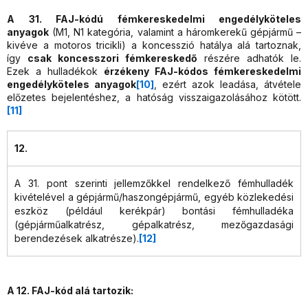
A 31. FAJ-kódú fémkereskedelmi engedélyköteles
anyagok
(M1, N1 kategória, valamint a háromkerekű gépjármű –
kivéve a motoros tricikli) a koncesszió hatálya alá tartoznak,
így
csak koncesszori fémkereskedő
részére adhatók le.
Ezek a hulladékok
érzékeny FAJ-kódos fémkereskedelmi
engedélyköteles anyagok
[10]
, ezért azok leadása, átvétele
előzetes bejelentéshez, a hatóság visszaigazolásához kötött.
[11]
12.
A 31. pont szerinti jellemzőkkel rendelkező fémhulladék
kivételével a gépjármű/haszongépjármű, egyéb közlekedési
eszköz (például kerékpár) bontási fémhulladéka
(gépjárműalkatrész, gépalkatrész, mezőgazdasági
berendezések alkatrésze).
[12]
A 12. FAJ-kód alá tartozik: