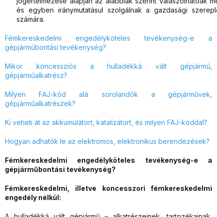
jogértelmezése alapján az alábbiak szerint válaszolhatóak m
és egyben iránymutatásul szolgálnak a gazdasági szerepl
számára.
Fémkereskedelmi engedélyköteles tevékenység-e a
gépjárműbontási tevékenység?
Mikor koncessziós a hulladékká vált gépjármű,
gépjárműalkatrész?
Milyen FAJ-kód alá sorolandók a gépjárművek,
gépjárműalkatrészek?
Ki veheti át az akkumulátort, katalizátort, és milyen FAJ-kóddal?
Hogyan adhatók le az elektromos, elektronikus berendezések?
Fémkereskedelmi engedélyköteles tevékenység-e a
gépjárműbontási tevékenység?
Fémkereskedelmi, illetve koncesszori fémkereskedelmi
engedély nélkül:
A hulladékká vált gépjármű – alkatrészeinek, tartozékainak,