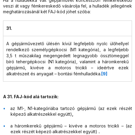
Ha a hulladékká vált gépjárművet koncesszori fémkereskedő
veszi át vagy fémkereskedő vásárolja fel, a hulladék jellegének
meghatározásánál két FAJ-kód jöhet szóba:
31.
A gépjárművezető ülésén kívül legfeljebb nyolc ülőhellyel
rendelkező személygépkocsi (M1 kategória), a legfeljebb
3,5 t műszakilag megengedett legnagyobb össztömeggel
bíró tehergépkocsi (N1 kategória), valamint a háromkerekű
gépjármű, kivéve a motoros tricikli – ideértve ezek
alkatrészeit és anyagait – bontási fémhulladéka.
[9]
A 31. FAJ-kód alá tartozik:
az M1-, N1-kategóriába tartozó gépjármű (az ezek részét
képező alkatrészekkel együtt)
,
a háromkerekű gépjármű – kivéve a motoros tricikli – (az
ezek részét képező alkatrészekkel együtt)
.