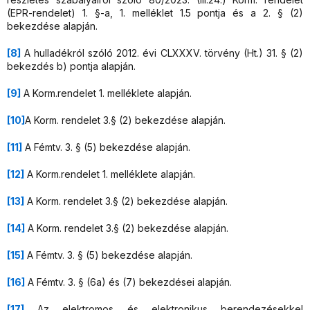
(EPR-rendelet) 1. §-a, 1. melléklet 1.5 pontja és a 2. § (2)
bekezdése alapján.
[8]
A hulladékról szóló 2012. évi CLXXXV. törvény (Ht.) 31. § (2)
bekezdés b) pontja alapján.
[9]
A Korm.rendelet 1. melléklete alapján.
[10]
A Korm. rendelet 3.§ (2) bekezdése alapján.
[11]
A Fémtv. 3. § (5) bekezdése alapján.
[12]
A Korm.rendelet 1. melléklete alapján.
[13]
A Korm. rendelet 3.§ (2) bekezdése alapján.
[14]
A Korm. rendelet 3.§ (2) bekezdése alapján.
[15]
A Fémtv. 3. § (5) bekezdése alapján.
[16]
A Fémtv. 3. § (6a) és (7) bekezdései alapján.
[17]
Az elektromos és elektronikus berendezésekkel