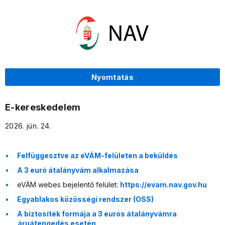
Nyomtatás
E-kereskedelem
2026. jún. 24.
Felfüggesztve az eVÁM-felületen a beküldés
A 3 euró átalányvám alkalmazása
eVÁM webes bejelentő felület:
https://evam.nav.gov.hu
Egyablakos közösségi rendszer (OSS)
A biztosíték formája a 3 eurós átalányvámra
áruátengedés esetén