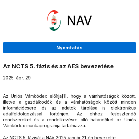
Nyomtatás
Az NCTS 5. fázis és az AES bevezetése
2025. ápr. 29.
Az Uniós Vámkódex előírja[1], hogy a vámhatóságok között,
illetve a gazdálkodók és a vámhatóságok között minden
információcsere és az adatok tárolása is elektronikus
adatfeldolgozással történjen. Az ehhez fejlesztendő
rendszereket és a rendelkezésre álló határidőket az Uniós
Vámkódex munkaprogramja tartalmazza.
Az NCTS 5. fázisát a NAV 2025. január 21-én bevezette.