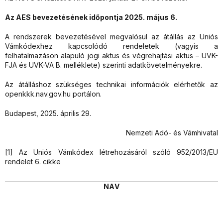
Az AES bevezetésének időpontja 2025. május 6.
A rendszerek bevezetésével megvalósul az átállás az Uniós
Vámkódexhez kapcsolódó rendeletek (vagyis a
felhatalmazáson alapuló jogi aktus és végrehajtási aktus – UVK-
FJA és UVK-VA B. melléklete) szerinti adatkövetelményekre.
Az átálláshoz szükséges technikai információk elérhetők az
openkkk.nav.gov.hu portálon.
Budapest, 2025. április 29.
Nemzeti Adó- és Vámhivatal
[1] Az Uniós Vámkódex létrehozásáról szóló 952/2013/EU
rendelet 6. cikke
NAV