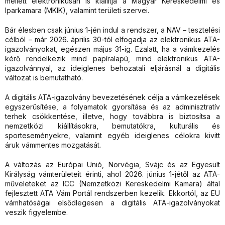
mellett elektronikusan is kiállítja a Magyar Kereskedelmi és
Iparkamara (MKIK), valamint területi szervei.
Bár élesben csak június 1-jén indul a rendszer, a NAV – tesztelési
célból – már 2026. április 30-tól elfogadja az elektronikus ATA-
igazolványokat, egészen május 31-ig. Ezalatt, ha a vámkezelés
kérő rendelkezik mind papíralapú, mind elektronikus ATA-
igazolvánnyal, az ideiglenes behozatali eljárásnál a digitális
változat is bemutatható.
A digitális ATA-igazolvány bevezetésének célja a vámkezelések
egyszerűsítése, a folyamatok gyorsítása és az adminisztratív
terhek csökkentése, illetve, hogy továbbra is biztosítsa a
nemzetközi kiállításokra, bemutatókra, kulturális és
sporteseményekre, valamint egyéb ideiglenes célokra kivitt
áruk vámmentes mozgatását.
A változás az Európai Unió, Norvégia, Svájc és az Egyesült
Királyság vámterületeit érinti, ahol 2026. június 1-jétől az ATA-
műveleteket az ICC (Nemzetközi Kereskedelmi Kamara) által
fejlesztett ATA Vám Portál rendszerben kezelik. Ekkortól, az EU
vámhatóságai elsődlegesen a digitális ATA-igazolványokat
veszik figyelembe.