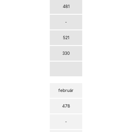
481
-
521
330
február
478
-