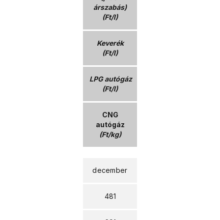
árszabás)
(Ft/l)
Keverék
(Ft/l)
LPG autógáz
(Ft/l)
CNG
autógáz
(Ft/kg)
december
481