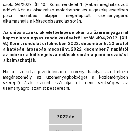
szóló 94/2022. (III. 10.) Korm. rendelet 1. §-ában meghatározott
adózói kör az ólmozatlan motorbenzin és a gázolaj esetében
piaci árszabás alapján megállapított üzemanyagárat
alkalmazhatja a költségelszámolás során.
Az uniós szankciók életbelépése okán az üzemanyagárral
kapcsolatos egyes rendelkezésekről szóló 494/2022. (XII.
6.) Korm. rendelet értelmében 2022. december 6. 23 órától
a hatósági árszabás megszűnt. 2022. december 7. napjától
az adózók a költségelszámolásuk során a piaci árszabást
alkalmazhatják.
Ha a személyi jövedelemadó törvény hatálya alá tartozó
magánszemély az üzemanyagköltséget a közleményben
szereplő árak szerint számolja el, nem szükséges az
üzemanyagról számlát beszerezni.
.
2022.év