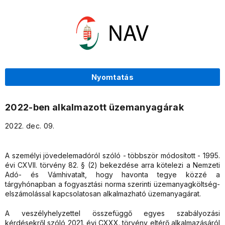
Nyomtatás
2022-ben alkalmazott üzemanyagárak
2022. dec. 09.
A személyi jövedelemadóról szóló - többször módosított - 1995.
évi CXVII. törvény 82. § (2) bekezdése arra kötelezi a Nemzeti
Adó- és Vámhivatalt, hogy havonta tegye közzé a
tárgyhónapban a fogyasztási norma szerinti üzemanyagköltség-
elszámolással kapcsolatosan alkalmazható üzemanyagárat.
A veszélyhelyzettel összefüggő egyes szabályozási
kérdésekről szóló 2021. évi CXXX. törvény eltérő alkalmazásáról