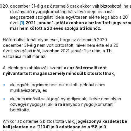
december 31-éig az őstermelő csak akkor vált biztosítottá, ha 
rá irányadó nyugdíjkorhatárig hátralévő ideje és a már
megszerzett szolgálati ideje együttesen elérte legalább a 20
évet.
[1]
2021. január 1-jétől azonban a biztosítotti jogvisz
már nem kötött a 20 éves szolgálati időhöz.
Előfordulhat tehát olyan eset, hogy az őstermelő 2020.
december 31-éig nem volt biztosított, mivel nem érte el a 20
éves szolgálati időt, azonban 2021. január 1-je után, a Tbj.
változása miatt már az.
A jelenlegi szabályozás szerint
az az őstermelőként
nyilvántartott magánszemély minősül biztosítottnak,
aki egyéb jogcímen nem biztosított, például nincs
munkaviszonya, és
aki nem minősül saját jogú nyugdíjasnak, illetve nem olyan
özvegyi nyugdíjas, aki a rá irányadó nyugdíjkorhatárt
betöltötte.
Amikor az őstermelő biztosítottá válik,
jogviszonya kezdetét be
kell jelentenie a ’T1041 jelű adatlapon és a ’58 jelű