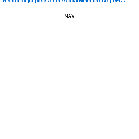
Record for purposes of the Global Minimum Tax | OECD
NAV