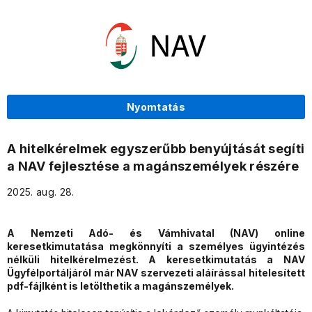
Nyomtatás
A hitelkérelmek egyszerűbb benyújtását segíti
a NAV fejlesztése a magánszemélyek részére
2025. aug. 28.
A Nemzeti Adó- és Vámhivatal (NAV) online
keresetkimutatása megkönnyíti a személyes ügyintézés
nélküli hitelkérelmezést. A keresetkimutatás a NAV
Ügyfélportáljáról már NAV szervezeti aláírással hitelesített
pdf-fájlként is letölthetik a magánszemélyek.