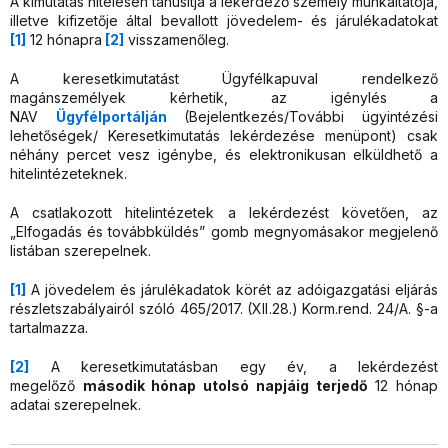
A kimutatás hitelesen tanúsítja a lekérdező személy munkáltatója,
illetve kifizetője által bevallott jövedelem- és járulékadatokat
[1]
12 hónapra
[2]
visszamenőleg.
A keresetkimutatást Ügyfélkapuval rendelkező
magánszemélyek kérhetik, az igénylés a
NAV
Ügyfélportálján
(Bejelentkezés/További ügyintézési
lehetőségek/ Keresetkimutatás lekérdezése menüpont) csak
néhány percet vesz igénybe, és elektronikusan elküldhető a
hitelintézeteknek.
A csatlakozott hitelintézetek a lekérdezést követően, az
„Elfogadás és továbbküldés” gomb megnyomásakor megjelenő
listában szerepelnek.
[1]
A jövedelem és járulékadatok körét az adóigazgatási eljárás
részletszabályairól szóló 465/2017. (XII.28.) Korm.rend. 24/A. §-a
tartalmazza.
[2]
A keresetkimutatásban egy év, a lekérdezést
megelőző
második hónap utolsó napjáig terjedő
12 hónap
adatai szerepelnek.