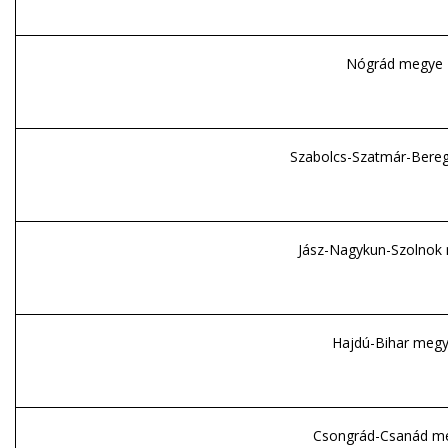
Nógrád megye
Szabolcs-Szatmár-Bere
Jász-Nagykun-Szolnok
Hajdú-Bihar meg
Csongrád-Csanád m