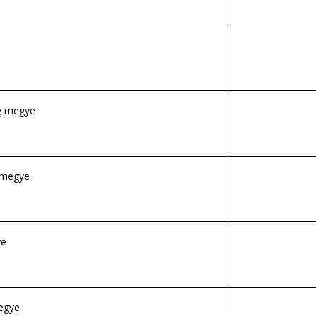
g megye
 megye
ye
egye