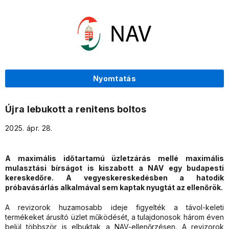
Nyomtatás
Újra lebukott a renitens boltos
2025. ápr. 28.
A maximális időtartamú üzletzárás mellé maximális
mulasztási bírságot is kiszabott a NAV egy budapesti
kereskedőre. A vegyeskereskedésben a hatodik
próbavásárlás alkalmával sem kaptak nyugtát az ellenőrök.
A revizorok huzamosabb ideje figyelték a távol-keleti
termékeket árusító üzlet működését, a tulajdonosok három éven
belül többször is elbuktak a NAV-ellenőrzésen. A revizorok