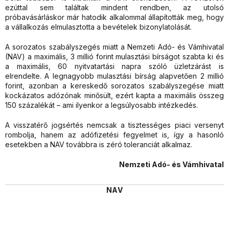
ezúttal sem találtak mindent rendben, az utolsó
próbavásárláskor már hatodik alkalommal állapították meg, hogy
a vállalkozás elmulasztotta a bevételek bizonylatolását.
A sorozatos szabályszegés miatt a Nemzeti Adó- és Vámhivatal
(NAV) a maximális, 3 millió forint mulasztási bírságot szabta ki és
a maximális, 60 nyitvatartási napra szóló üzletzárást is
elrendelte. A legnagyobb mulasztási bírság alapvetően 2 millió
forint, azonban a kereskedő sorozatos szabályszegése miatt
kockázatos adózónak minősült, ezért kapta a maximális összeg
150 százalékát – ami ilyenkor a legsúlyosabb intézkedés.
A visszatérő jogsértés nemcsak a tisztességes piaci versenyt
rombolja, hanem az adófizetési fegyelmet is, így a hasonló
esetekben a NAV továbbra is zéró toleranciát alkalmaz.
Nemzeti Adó- és Vámhivatal
NAV