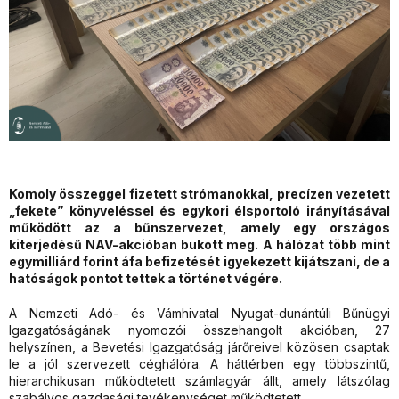
Komoly összeggel fizetett strómanokkal, precízen vezetett
„fekete” könyveléssel és egykori élsportoló irányításával
működött az a bűnszervezet, amely egy országos
kiterjedésű NAV-akcióban bukott meg. A hálózat több mint
egymilliárd forint áfa befizetését igyekezett kijátszani, de a
hatóságok pontot tettek a történet végére.
A Nemzeti Adó- és Vámhivatal Nyugat-dunántúli Bűnügyi
Igazgatóságának nyomozói összehangolt akcióban, 27
helyszínen, a Bevetési Igazgatóság járőreivel közösen csaptak
le a jól szervezett céghálóra. A háttérben egy többszintű,
hierarchikusan működtetett számlagyár állt, amely látszólag
szabályos gazdasági tevékenységet működtetett.