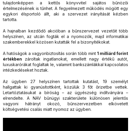
tulajdonképpen a kettős könyvvitel sajátos bűnözői
értelmezésének is tűnhet. A fegyelmezett működés mögött egy
egykori élsportoló állt, aki a szervezet irányítását kézben
tartotta.
A hajnalban kezdődő akcióban a bűnszervezet vezetőit több
helyszínen, az utcán fogták el a nyomozók, majd informatikai
szakemberekkel közösen kutatták fel a bizonyítékokat.
A hatóságok a vagyonbiztosítás során több mint
1 milliárd forint
értékben
zároltak ingatlanokat, emellett nagy értékű autót,
luxuskarórákat foglaltak le, valamint bankszámlákkal kapcsolatos
intézkedéseket hoztak.
Az ügyben 27 helyszínen tartottak kutatást, 19 személyt
hallgattak ki gyanúsítottként, közülük 3 főt őrizetbe vettek.
Letartóztatásukat a bíróság – az ügyészség indítványára –
elrendelte. A NAV bűnügyi szakterülete különösen jelentős
vagyoni hátrányt okozó, bűnszervezetben elkövetett
költségvetési csalás miatt nyomoz az ügyben.