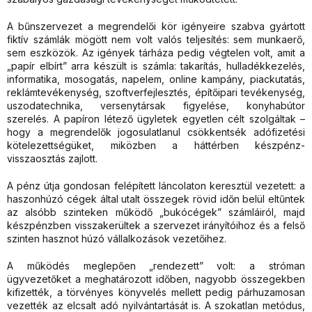
A bűnszervezet a megrendelői kör igényeire szabva gyártott
fiktív számlák mögött nem volt valós teljesítés: sem munkaerő,
sem eszközök. Az igények tárháza pedig végtelen volt, amit a
„papír elbírt” arra készült is számla: takarítás, hulladékkezelés,
informatika, mosogatás, napelem, online kampány, piackutatás,
reklámtevékenység, szoftverfejlesztés, építőipari tevékenység,
uszodatechnika, versenytársak figyelése, konyhabútor
szerelés. A papíron létező ügyletek egyetlen célt szolgáltak –
hogy a megrendelők jogosulatlanul csökkentsék adófizetési
kötelezettségüket, miközben a háttérben készpénz-
visszaosztás zajlott.
A pénz útja gondosan felépített láncolaton keresztül vezetett: a
haszonhúzó cégek által utalt összegek rövid időn belül eltűntek
az alsóbb szinteken működő „bukócégek” számláiról, majd
készpénzben visszakerültek a szervezet irányítóihoz és a felső
szinten hasznot húzó vállalkozások vezetőihez.
A működés meglepően „rendezett” volt: a stróman
ügyvezetőket a meghatározott időben, nagyobb összegekben
kifizették, a törvényes könyvelés mellett pedig párhuzamosan
vezették az elcsalt adó nyilvántartását is. A szokatlan metódus,