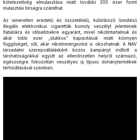
kötelezettség elmulasztása miatt további 200 ezer forint
mulasztási bírságra számíthat.
Az ismeretlen eredetű és összetételű, különböző ízesítésű
illegális elektronikus cigaretták komoly veszélyt jelentenek
fiatalokra és idősebbekre egyaránt, mivel nikotintartalmuk és
akár több ezer „slukkos” kapacitásuk miatt könnyen
függőséget, sőt, akár nikotinmérgezést is okozhatnak. A NAV
társadalmi szerepvállalásként közös kampányt indított a
társhatóságokkal együtt az ellenőrizetlen helyről származó,
egészségre fokozottan veszélyes új típusú dohánytermékek
térhódításával szemben.