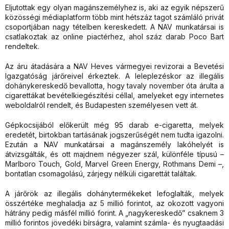
Eljutottak egy olyan magánszemélyhez is, aki az egyik népszerű
közösségi médiaplatform több mint hétszáz tagot számláló privát
csoportjában nagy tételben kereskedett. A NAV munkatársai is
csatlakoztak az online piactérhez, ahol száz darab Poco Bart
rendeltek.
Az áru átadására a NAV Heves vármegyei revizorai a Bevetési
Igazgatóság járőreivel érkeztek. A leleplezéskor az illegális
dohánykereskedő bevallotta, hogy tavaly november óta árulta a
cigarettákat bevételkiegészítési céllal, amelyeket egy internetes
weboldalról rendelt, és Budapesten személyesen vett át.
Gépkocsijából előkerült még 95 darab e-cigaretta, melyek
eredetét, birtokban tartásának jogszerűségét nem tudta igazolni.
Ezután a NAV munkatársai a magánszemély lakóhelyét is
átvizsgálták, és ott majdnem négyezer szál, különféle típusú –
Marlboro Touch, Gold, Marvel Green Energy, Rothmans Demi –,
bontatlan csomagolású, zárjegy nélküli cigarettát találtak.
A járőrök az illegális dohánytermékeket lefoglalták, melyek
összértéke meghaladja az 5 millió forintot, az okozott vagyoni
hátrány pedig másfél millió forint. A „nagykereskedő” csaknem 3
millió forintos jövedéki bírságra, valamint számla- és nyugtaadási