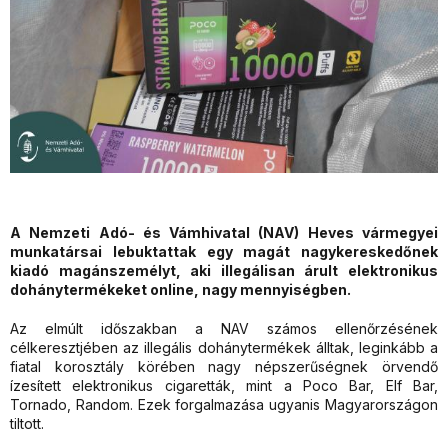
A Nemzeti Adó- és Vámhivatal (NAV) Heves vármegyei
munkatársai lebuktattak egy magát nagykereskedőnek
kiadó magánszemélyt, aki illegálisan árult elektronikus
dohánytermékeket online, nagy mennyiségben.
Az elmúlt időszakban a NAV számos ellenőrzésének
célkeresztjében az illegális dohánytermékek álltak, leginkább a
fiatal korosztály körében nagy népszerűségnek örvendő
ízesített elektronikus cigaretták, mint a Poco Bar, Elf Bar,
Tornado, Random. Ezek forgalmazása ugyanis Magyarországon
tiltott.