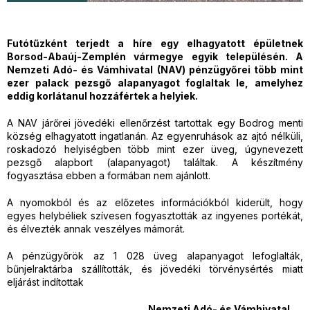
Futótűzként terjedt a híre egy elhagyatott épületnek
Borsod-Abaúj-Zemplén vármegye egyik településén. A
Nemzeti Adó- és Vámhivatal (NAV) pénzügyőrei több mint
ezer palack pezsgő alapanyagot foglaltak le, amelyhez
eddig korlátanul hozzáfértek a helyiek.
A NAV járőrei jövedéki ellenőrzést tartottak egy Bodrog menti
község elhagyatott ingatlanán. Az egyenruhások az ajtó nélküli,
roskadozó helyiségben több mint ezer üveg, úgynevezett
pezsgő alapbort (alapanyagot) találtak. A készítmény
fogyasztása ebben a formában nem ajánlott.
A nyomokból és az előzetes információkból kiderült, hogy
egyes helybéliek szívesen fogyasztották az ingyenes portékát,
és élvezték annak veszélyes mámorát.
A pénzügyőrök az 1 028 üveg alapanyagot lefoglalták,
bűnjelraktárba szállították, és jövedéki törvénysértés miatt
eljárást indítottak
Nemzeti Adó- és Vámhivatal
.