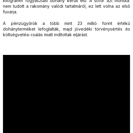
kilogramm fogyasztási dohány került elő. A sofőr azt mondta:
nem tudott a rakomány valódi tartalmáról, ez lett volna az első
fuvarja.
A pénzügyőrök a több mint 23 millió forint értékű
dohányterméket lefoglalták, majd jövedéki törvénysértés és
költségvetési csalás miatt indítottak eljárást.