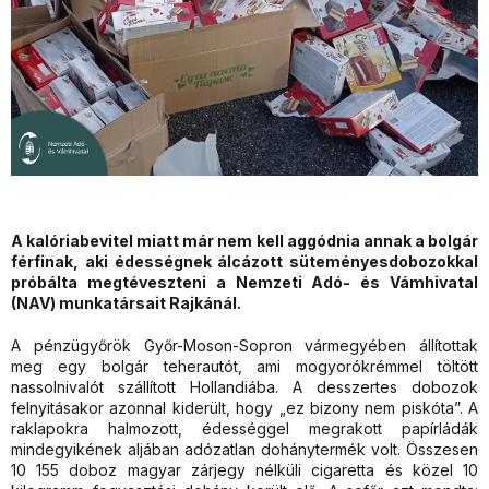
A kalóriabevitel miatt már nem kell aggódnia annak a bolgár
férfinak, aki édességnek álcázott süteményesdobozokkal
próbálta megtéveszteni a Nemzeti Adó- és Vámhivatal
(NAV) munkatársait Rajkánál.
A pénzügyőrök Győr-Moson-Sopron vármegyében állítottak
meg egy bolgár teherautót, ami mogyorókrémmel töltött
nassolnivalót szállított Hollandiába. A desszertes dobozok
felnyitásakor azonnal kiderült, hogy „ez bizony nem piskóta”. A
raklapokra halmozott, édességgel megrakott papírládák
mindegyikének aljában adózatlan dohánytermék volt. Összesen
10 155 doboz magyar zárjegy nélküli cigaretta és közel 10