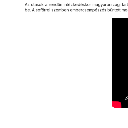
Az utasok a rendőri intézkedéskor magyarországi tar
be. A sofőrrel szemben embercsempészés bűntett megala