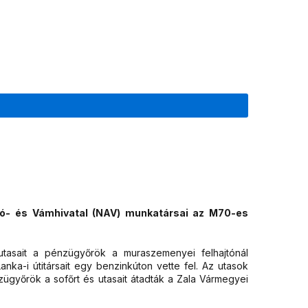
dó- és Vámhivatal (NAV) munkatársai az M70-es
 utasait a pénzügyőrök a muraszemenyei felhajtónál
 Lanka-i útitársait egy benzinkúton vette fel. Az utasok
zügyőrök a sofőrt és utasait átadták a Zala Vármegyei