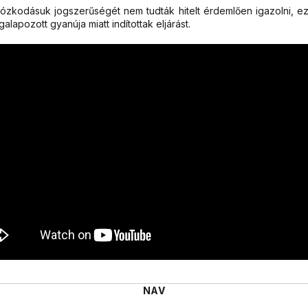
tózkodásuk jogszerűségét nem tudták hitelt érdemlően igazolni, e
pozott gyanúja miatt indítottak eljárást.
NAV