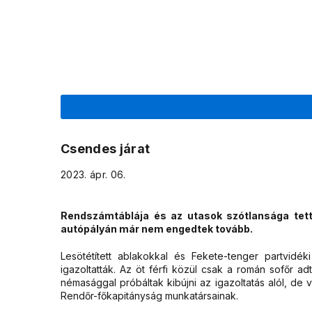
Csendes járat
2023. ápr. 06.
Rendszámtáblája és az utasok szótlansága tet
autópályán már nem engedtek tovább.
Lesötétített ablakokkal és Fekete-tenger partvidé
igazoltatták. Az öt férfi közül csak a román sofőr adta
némasággal próbáltak kibújni az igazoltatás alól, de
Rendőr-főkapitányság munkatársainak.