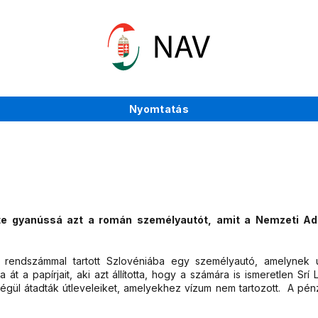
Nyomtatás
te gyanússá azt a román személyautót, amit a Nemzeti A
ki rendszámmal tartott Szlovéniába egy személyautó, amelynek
 át a papírjait, aki azt állította, hogy a számára is ismeretlen Srí
 végül átadták útleveleiket, amelyekhez vízum nem tartozott. A pén