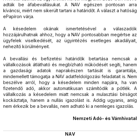
adták be áfabevallásukat. A NAV egészen pontosan arra
kíváncsi, miért nem sikerült tartani a határidőt. A választ a hatóság
ePapíron várja.
A késedelem okának ismertetésével a válaszadók
hozzájárulhatnak ahhoz, hogy a NAV pontosabban megértse az
ügyfelek viselkedését, az ügyintézés esetleges akadályait,
nehezítő körülményeit.
A bevallási és befizetési határidők betartása nemcsak a
vállalkozások átlátható és megbízható működését segíti, hanem
a gazdasági adatok naprakészen tartását is garantálja,
mindemellett támogatja a NAV adatfeldolgozási feladatait is. Nem
beszélve arról, hogy a késedelem minden napjára, ha van
fizetendő adó, akkor automatikusan számítódik a pótlék. A
vállalkozás a késedelem miatt nemcsak a mulasztási bírságot
kockáztatja, hanem a nullás igazolást is. Addig ugyanis, amíg
nem érkezik be a bevallás, nem adható ki a nemleges igazolás.
Nemzeti Adó- és Vámhivatal
NAV