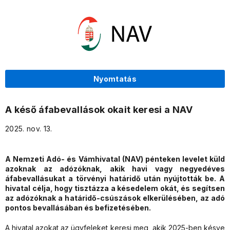
Nyomtatás
A késő áfabevallások okait keresi a NAV
2025. nov. 13.
A Nemzeti Adó- és Vámhivatal (NAV) pénteken levelet küld
azoknak az adózóknak, akik havi vagy negyedéves
áfabevallásukat a törvényi határidő után nyújtották be. A
hivatal célja, hogy tisztázza a késedelem okát, és segítsen
az adózóknak a határidő-csúszások elkerülésében, az adó
pontos bevallásában és befizetésében.
A hivatal azokat az ügyfeleket keresi meg, akik 2025-ben késve