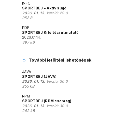
INFO
SPORTBEJ – Aktív súgó
2026. 01. 13.
Verzió:
29.0
952 B
PDF
SPORTBEJ Kitöltési útmutató
2026.01.14.
397 kB
További letöltési lehetőségek
JAVA
SPORTBEJ (JAVA)
2026. 01. 13.
Verzió:
30.0
255 kB
RPM
SPORTBEJ (RPM csomag)
2026. 01. 13.
Verzió:
30.0
242 kB