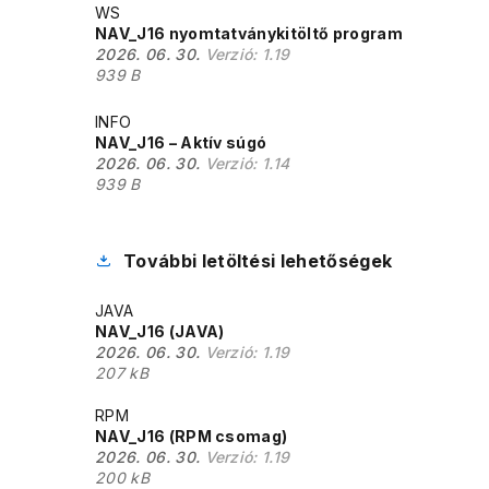
WS
NAV_J16 nyomtatványkitöltő program
2026. 06. 30.
Verzió:
1.19
939 B
INFO
NAV_J16 – Aktív súgó
2026. 06. 30.
Verzió:
1.14
939 B
További letöltési lehetőségek
JAVA
NAV_J16 (JAVA)
2026. 06. 30.
Verzió:
1.19
207 kB
RPM
NAV_J16 (RPM csomag)
2026. 06. 30.
Verzió:
1.19
200 kB