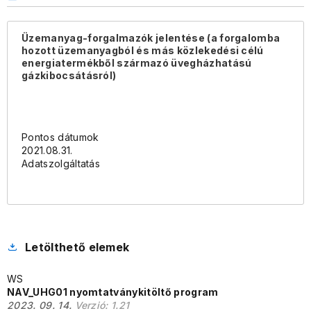
Üzemanyag-forgalmazók jelentése (a forgalomba
hozott üzemanyagból és más közlekedési célú
energiatermékből származó üvegházhatású
gázkibocsátásról)
Pontos dátumok
2021.08.31.
Adatszolgáltatás
Letölthető elemek
WS
NAV_UHG01 nyomtatványkitöltő program
2023. 09. 14.
Verzió:
1.21