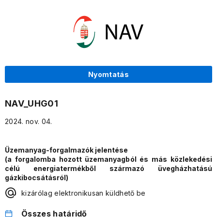
Nyomtatás
NAV_UHG01
2024. nov. 04.
Üzemanyag-forgalmazók jelentése
(a forgalomba hozott üzemanyagból és más közlekedési
célú energiatermékből származó üvegházhatású
gázkibocsátásról)
kizárólag elektronikusan küldhető be
Összes határidő