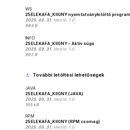
WS
25ELEKAFA_KIIGNY nyomtatványkitöltő progra
2025. 03. 31.
Verzió:
1.0
984 B
INFO
25ELEKAFA_KIIGNY – Aktív súgó
2025. 03. 31.
Verzió:
1.0
992 B
További letöltési lehetőségek
JAVA
25ELEKAFA_KIIGNY (JAVA)
2025. 03. 31.
Verzió:
1.0
195 kB
RPM
25ELEKAFA_KIIGNY (RPM csomag)
2025. 03. 31.
Verzió:
1.0