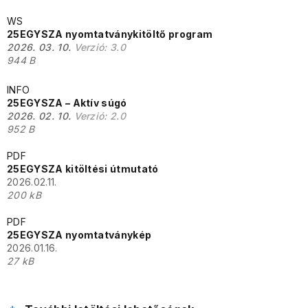
WS
25EGYSZA nyomtatványkitöltő program
2026. 03. 10.
Verzió:
3.0
944 B
INFO
25EGYSZA – Aktív súgó
2026. 02. 10.
Verzió:
2.0
952 B
PDF
25EGYSZA kitöltési útmutató
2026.02.11.
200 kB
PDF
25EGYSZA nyomtatványkép
2026.01.16.
27 kB