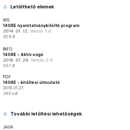
Letölthető elemek
WS
1408E nyomtatványkitöltő program
2014. 01. 12.
Verzió:
1.0
929 B
INFO
1408E – Aktív súgó
2016. 01. 26.
Verzió:
2.0
937 B
PDF
1408E - kitöltési útmutató
2016.01.27.
360 kB
További letöltési lehetőségek
JAVA