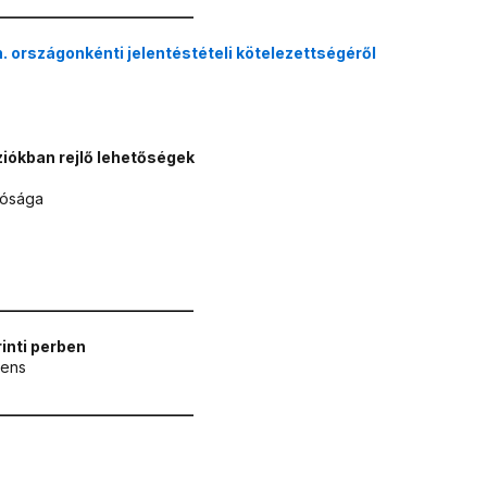
__________________________
. országonkénti jelentéstételi kötelezettségéről
íziókban rejlő lehetőségek
tósága
__________________________
rinti perben
rens
__________________________