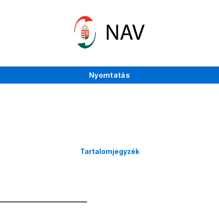
Nyomtatás
Tartalomjegyzék
__________________________