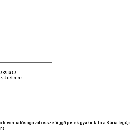
__________________________
lakulása
 szakreferens
__________________________
dó levonhatóságával összefüggő perek gyakorlata a Kúria legú
ens