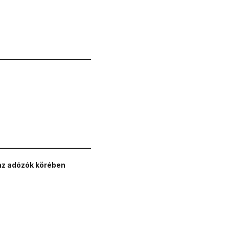
__________________________
__________________________
az adózók körében