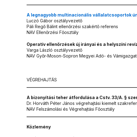
___________________________________________________
A legnagyobb multinacionális vállalatcsoportok ún
Luczó Gábor osztályvezető
Páli Regő Bálint ellenőrzési szakértő referens
NAV Ellenőrzési Főosztály
Operatív ellenőrzések új irányai és a helyszíni rev
Varga László osztályvezető
NAV Győr-Moson-Sopron Megyei Adó- és Vámigazga
VÉGREHAJTÁS
___________________________________________________
A bizonyítási teher átfordulása a Cstv. 33/A. § sze
Dr. Horváth Péter János végrehajtási kiemelt szakrefe
NAV Felszámolási és Végrehajtási Főosztály
___________________________________________________
Közlemény