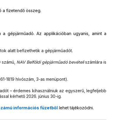
tó a fizetendő összeg.
en a gépjárműadó. Az applikációban ugyanis, amint a
tok alatt befizethetik a gépjárműadót.
60 számú,
NAV Belföldi gépjárműadó bevételi
számlára is
 461-1819 hívószám, 3-as menüpont).
ót – érdemes kihasználniuk az egyszerű, legfeljebb
ssal kérhető 2026. június 30-ig.
számú információs füzetből
lehet tájékozódni.