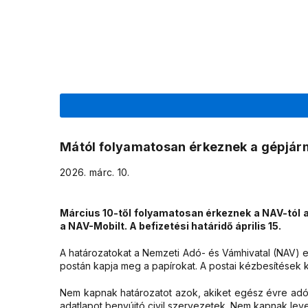
Mától folyamatosan érkeznek a gépjá
2026. márc. 10.
Március 10-től folyamatosan érkeznek a NAV-tól a 
a NAV-Mobilt. A befizetési határidő április 15.
A határozatokat a Nemzeti Adó- és Vámhivatal (NAV) el
postán kapja meg a papírokat. A postai kézbesítések k
Nem kapnak határozatot azok, akiket egész évre adóm
adatlapot benyújtó civil szervezetek. Nem kapnak le