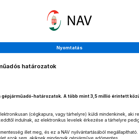
Nyomtatás
rműadós határozatok
gépjárműadó-határozatok. A több mint 3,5 millió érintett közül
ektronikusan (cégkapura, vagy tárhelyre) küldi mindenkinek, aki re
eddtől indulnak, az elektronikus levelek érkezése a tárhelyre pedig
entesség illet meg, és ez a NAV nyilvántartásából megállapítható.
velet azok sem, akiknek mindegyik gépjárműve adómentes.