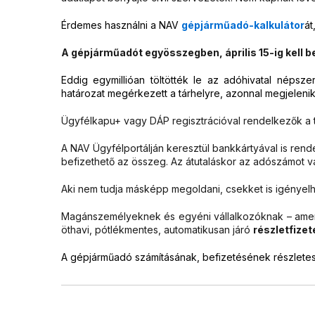
Érdemes használni a NAV
gépjárműadó-kalkulátor
át
A gépjárműadót egyösszegben, április 15-ig kell be
Eddig egymillióan töltötték le az adóhivatal népsz
határozat megérkezett a tárhelyre, azonnal megjelenik
Ügyfélkapu+ vagy DÁP regisztrációval rendelkezők a tár
A NAV Ügyfélportálján keresztül bankkártyával is ren
befizethető az összeg. Az átutaláskor az adószámot va
Aki nem tudja másképp megoldani, csekket is igényelhet
Magánszemélyeknek és egyéni vállalkozóknak – amen
öthavi, pótlékmentes, automatikusan járó
részletfize
A gépjárműadó számításának, befizetésének részletes 