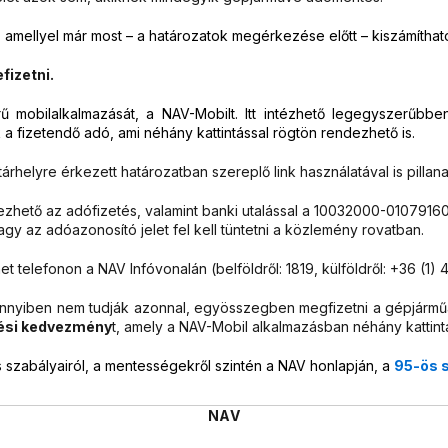
, amellyel már most – a határozatok megérkezése előtt – kiszámítha
fizetni.
erű mobilalkalmazását, a NAV-Mobilt. Itt intézhető legegyszerűbb
 a fizetendő adó, ami néhány kattintással rögtön rendezhető is.
helyre érkezett határozatban szereplő link használatával is pillana
dezhető az adófizetés, valamint banki utalással a 10032000-010791
gy az adóazonosító jelet fel kell tüntetni a közlemény rovatban.
 telefonon a NAV Infóvonalán (belföldről: 1819, külföldről: +36 (1)
nyiben nem tudják azonnal, egyösszegben megfizetni a gépjárműad
tési kedvezmény
t, amely a NAV-Mobil alkalmazásban néhány kattintá
szabályairól, a mentességekről szintén a NAV honlapján, a
95-ös 
NAV