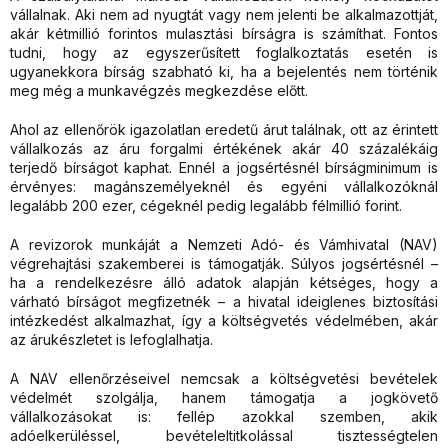
vállalnak. Aki nem ad nyugtát vagy nem jelenti be alkalmazottját,
akár kétmillió forintos mulasztási bírságra is számíthat. Fontos
tudni, hogy az egyszerűsített foglalkoztatás esetén is
ugyanekkora bírság szabható ki, ha a bejelentés nem történik
meg még a munkavégzés megkezdése előtt.
Ahol az ellenőrök igazolatlan eredetű árut találnak, ott az érintett
vállalkozás az áru forgalmi értékének akár 40 százalékáig
terjedő bírságot kaphat. Ennél a jogsértésnél bírságminimum is
érvényes: magánszemélyeknél és egyéni vállalkozóknál
legalább 200 ezer, cégeknél pedig legalább félmillió forint.
A revizorok munkáját a Nemzeti Adó- és Vámhivatal (NAV)
végrehajtási szakemberei is támogatják. Súlyos jogsértésnél –
ha a rendelkezésre álló adatok alapján kétséges, hogy a
várható bírságot megfizetnék – a hivatal ideiglenes biztosítási
intézkedést alkalmazhat, így a költségvetés védelmében, akár
az árukészletet is lefoglalhatja.
A NAV ellenőrzéseivel nemcsak a költségvetési bevételek
védelmét szolgálja, hanem támogatja a jogkövető
vállalkozásokat is: fellép azokkal szemben, akik
adóelkerüléssel, bevételeltitkolással tisztességtelen