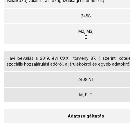
vállalkozó, valamint a mezőgazdasági őstermelő is)
2458
M2, M3,
E
Havi bevallás a 2019. évi CXXII. törvény 87. § szerinti köte
szociális hozzájárulási adóról, a járulékokról és egyéb adatokró
2408INT
M, E, T
Adatszolgáltatás