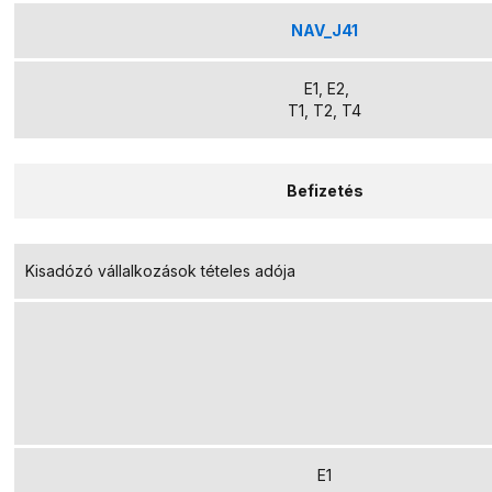
NAV_J41
E1, E2,
T1, T2, T4
Befizetés
Kisadózó vállalkozások tételes adója
E1