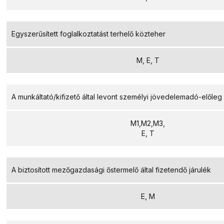
Egyszerűsített foglalkoztatást terhelő közteher
M, E, T
A munkáltató/kifizető által levont személyi jövedelemadó-előleg
M1,M2,M3,
E, T
A biztosított mezőgazdasági őstermelő által fizetendő járulék
E, M