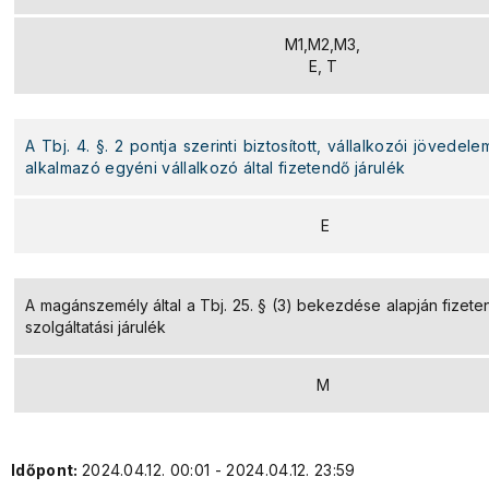
M1,M2,M3,
E, T
A Tbj. 4. §. 2 pontja szerinti biztosított, vállalkozói jövedel
alkalmazó egyéni vállalkozó által fizetendő járulék
E
A magánszemély által a Tbj. 25. § (3) bekezdése alapján fize
szolgáltatási járulék
M
Időpont:
2024.04.12. 00:01 - 2024.04.12. 23:59