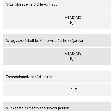
A külföldi személytől levont adó
M1,M2,M3,
E, T
Az egyszerűsített közteherviselési hozzájárulás
M1,M2,M3,
E, T
Társadalombiztosítási járulék
E, T
Munkáltató / kifizető által levont járulék