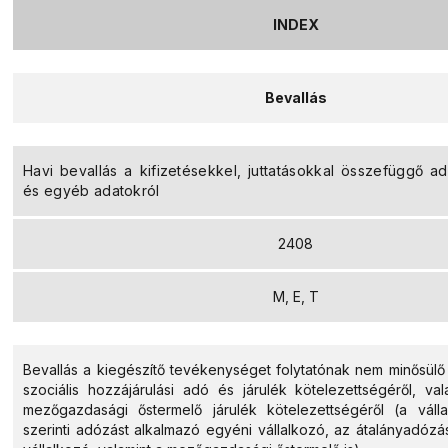
INDEX
Bevallás
Havi bevallás a kifizetésekkel, juttatásokkal összefüggő adó
és egyéb adatokról
2408
M, E, T
Bevallás a kiegészítő tevékenységet folytatónak nem minősülő
szociális hozzájárulási adó és járulék kötelezettségéről, vala
mezőgazdasági őstermelő járulék kötelezettségéről (a váll
szerinti adózást alkalmazó egyéni vállalkozó, az átalányadózá