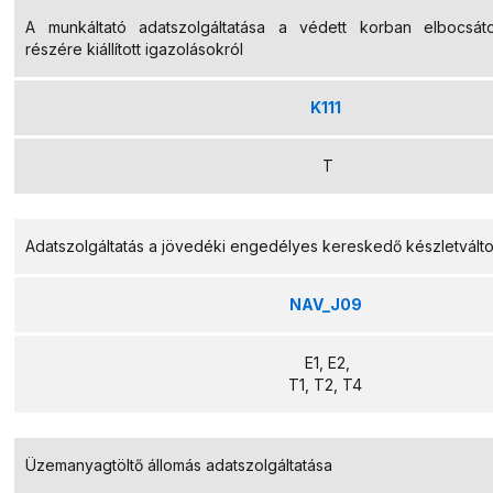
A munkáltató adatszolgáltatása a védett korban elbocsátot
részére kiállított igazolásokról
K111
T
Adatszolgáltatás a jövedéki engedélyes kereskedő készletvált
NAV_J09
E1, E2,
T1, T2, T4
Üzemanyagtöltő állomás adatszolgáltatása