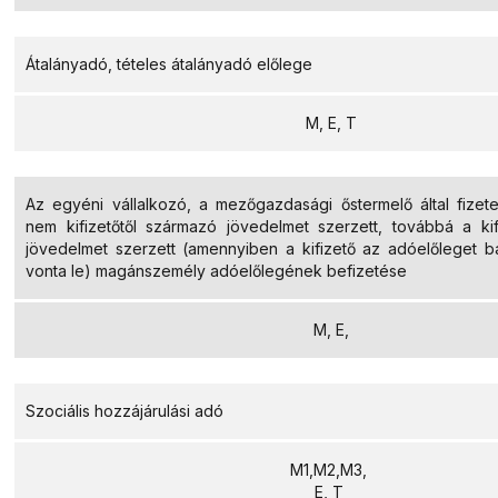
Átalányadó, tételes átalányadó előlege
M, E, T
Az egyéni vállalkozó, a mezőgazdasági őstermelő által fizet
nem kifizetőtől származó jövedelmet szerzett, továbbá a kif
jövedelmet szerzett (amennyiben a kifizető az adóelőleget 
vonta le) magánszemély adóelőlegének befizetése
M, E,
Szociális hozzájárulási adó
M1,M2,M3,
E, T