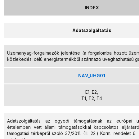
INDEX
Adatszolgáltatás
Üzemanyag-forgalmazók jelentése (a forgalomba hozott üze
közlekedési célú energiatermékből származó üvegházhatású gá
NAV_UHG01
E1, E2,
T1, T2, T4
Adatszolgáltatás az egyedi támogatásnak az európai un
értelemben vett állami támogatásokkal kapcsolatos eljárásró
támogatási térképről szóló 37/2011. (III. 22.) Korm. rendelet 6. 