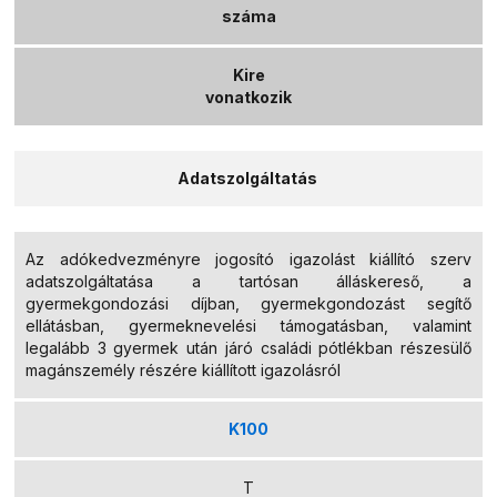
száma
Kire
vonatkozik
Adatszolgáltatás
Az adókedvezményre jogosító igazolást kiállító szerv
adatszolgáltatása a tartósan álláskereső, a
gyermekgondozási díjban, gyermekgondozást segítő
ellátásban, gyermeknevelési támogatásban, valamint
legalább 3 gyermek után járó családi pótlékban részesülő
magánszemély részére kiállított igazolásról
K100
T