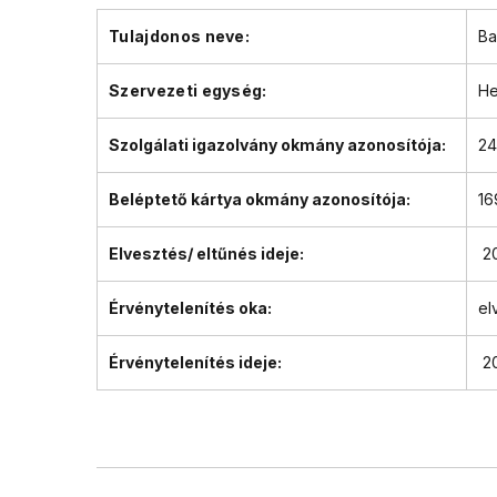
Tulajdonos neve:
Ba
Szervezeti egység:
He
Szolgálati igazolvány okmány azonosítója:
2
Beléptető kártya
okmány azonosítója:
16
Elvesztés/ eltűnés ideje:
20
Érvénytelenítés oka:
el
Érvénytelenítés ideje:
20