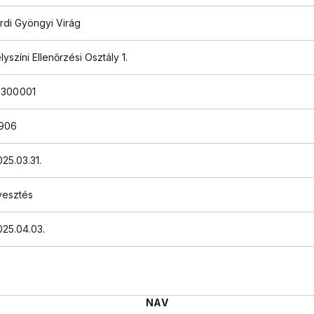
rdi Gyöngyi Virág
lyszíni Ellenőrzési Osztály 1.
4300001
906
25.03.31.
vesztés
25.04.03.
NAV