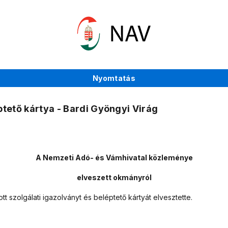
Nyomtatás
ptető kártya - Bardi Gyöngyi Virág
A Nemzeti Adó- és Vámhivatal közleménye
elveszett okmányról
tt szolgálati igazolványt és beléptető kártyát
elvesztette.