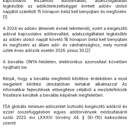
kapcsolatos elszámoló adóbevallást, adatszolgáltatást
legkésőbb az adókötelezettséggel érintett adóév utolsó
napjától számított 15 hónapon belül kell benyújtani és megfizetni.
[1]
A 2024-es adóév átmeneti évnek tekintendő, ezért a kiegészítő
adóval kapcsolatos adóbevallást, adatszolgáltatást legkésőbb
az adóév utolsó napját követő 18 hónapon belül kell benyújtani
és megfizetni az állami adó- és vámhatósághoz, mely normál
üzleti éves adózók esetén 2026. június 30.[2]
A bevallás ONYA-felületen, elektronikus azonosítást követően
nyújtható be.
Kérjük, hogy a bevallás megfelelő kitöltése érdekében a most
megjelent kitöltési útmutatóban leírtakat alkalmazza! Az
informatikai fejlesztések elősegítése céljából a meződefiníciók
frissítésre kerültek a bevallás képének megfelelően.
[1]A globális minimum-adószintet biztosító kiegészítő adókról és
ezzel összefüggésben egyes adótörvények módosításáról
szóló 2023. évi LXXXIV. törvény 44. § (9)-(10) bekezdése
szerint.