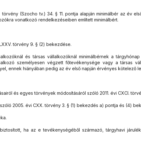
II. törvény (Szocho tv.) 34. § 11. pontja alapján minimálbér az év
kozókra vonatkozó rendelkezéseiben említett minimálbért.
 LXXV. törvény 9. § (2) bekezdése.
lalkozóknál és társas vállalkozóknál minimálbérnek a tárgyhónap
lalkozó személyesen végzett főtevékenysége vagy a társas vál
el, ennek hiányában pedig az év első napján érvényes kötelező l
iról és egyes törvények módosításáról szóló 2011. évi CXCI. törv
 szóló 2005. évi CXX. törvény 3. § (1) bekezdés a) pontja és (4) b
éka.
iztosított, ha az e tevékenységéből származó, tárgyhavi járulé