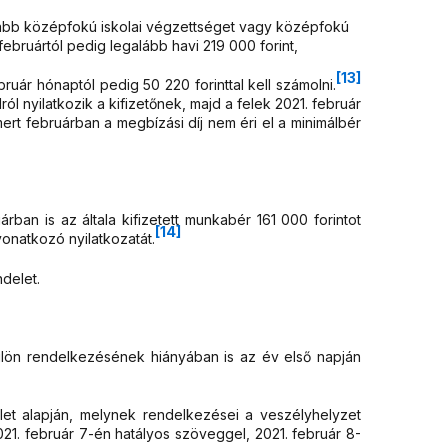
lább középfokú iskolai végzettséget vagy középfokú
februártól pedig legalább havi 219 000 forint,
[13]
ruár hónaptól pedig 50 220 forinttal kell számolni.
ról nyilatkozik a kifizetőnek, majd a felek 2021. február
 mert februárban a megbízási díj nem éri el a minimálbér
an is az általa kifizetett munkabér 161 000 forintot
[14]
onatkozó nyilatkozatát.
ndelet.
 külön rendelkezésének hiányában is az év első napján
let alapján, melynek rendelkezései a veszélyhelyzet
021. február 7-én hatályos szöveggel, 2021. február 8-