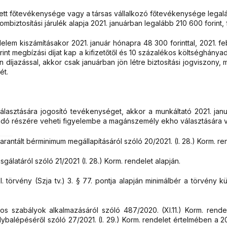
ett főtevékenysége vagy a társas vállalkozó főtevékenysége lega
biztosítási járulék alapja 2021. januárban legalább 210 600 forint, 
lem kiszámításakor 2021. január hónapra 48 300 forinttal, 2021. feb
rint megbízási díjat kap a kifizetőtől és 10 százalékos költséghányad
n díjazással, akkor csak januárban jön létre biztosítási jogviszony,
ét.
sztására jogosító tevékenységet, akkor a munkáltató 2021. januárb
adó részére veheti figyelembe a magánszemély ekho választására v
antált bérminimum megállapításáról szóló 20/2021. (I. 28.) Korm. re
álatáról szóló 21/2021 (I. 28.) Korm. rendelet alapján.
 törvény (Szja tv.) 3. § 77. pontja alapján minimálbér a törvény
s szabályok alkalmazásáról szóló 487/2020. (XI.11.) Korm. rende
lybalépéséről szóló 27/2021. (I. 29.) Korm. rendelet értelmében a 2