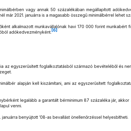
a minimálbérben vagy annak 50 százalékában megállapított adóked
 már 2021. januárra is a magasabb összegű minimálbérrel lehet sz
ltőként alkalmazott munkavállalónak havi 170 000 forint munkabért f
[6]
 adóból adókedvezményként.
a az egyszerűsített foglalkoztatásból származó bevételéből és nem
zeget.
málbér alapján kell kiszámítani, ami az egyszerűsített foglalkozta
nybérként legalább a garantált bérminimum 87 százaléka jár, akko
lapul venni.
januárra benyújtott ’08-as bevallást önellenőrzéssel helyesbítheti.