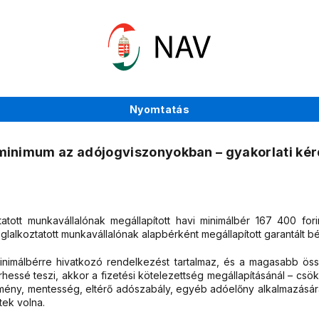
Nyomtatás
minimum az adójogviszonyokban – gyakorlati kér
ztatott munkavállalónak megállapított havi minimálbér 167 400 fo
lkoztatott munkavállalónak alapbérként megállapított garantált bé
nimálbérre hivatkozó rendelkezést tartalmaz, és a magasabb öss
rhessé teszi, akkor a fizetési kötelezettség megállapításánál – c
mény, mentesség, eltérő adószabály, egyéb adóelőny alkalmazására
tek volna.