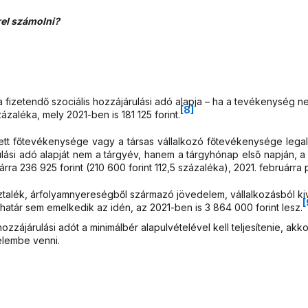
el számolni?
a fizetendő szociális hozzájárulási adó alapja – ha a tevékenység 
[8]
zázaléka, mely 2021-ben is 181 125 forint.
tt főtevékenysége vagy a társas vállalkozó főtevékenysége lega
ulási adó alapját nem a tárgyév, hanem a tárgyhónap első napján, a
ra 236 925 forint (210 600 forint 112,5 százaléka), 2021. februárra p
alék, árfolyamnyereségből származó jövedelem, vállalkozásból kivo
[
határ sem emelkedik az idén, az 2021-ben is 3 864 000 forint lesz.
zzájárulási adót a minimálbér alapulvételével kell teljesítenie, ak
yelembe venni.