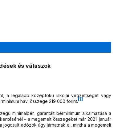
dések és válaszok
rint, a legalább középfokú iskolai végzettséget vagy
[1]
rminimum havi összege 219 000 forint.
zegű minimálbér, garantált bérminimum alkalmazása a
sökkentésénél – a megemelt összegeket már 2021. január
 jogosult adózók úgy járhatnak el, mintha a megemelt