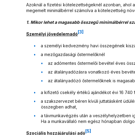
Azoknál a fizetési kötelezettségeknél azonban, ahol 
megemelt minimálbérrel számolva a kötelezettség növe
1. Mikor lehet a magasabb összegű minimálbérrel s
[3]
Személyi jövedelemadó
a személyi kedvezmény havi összegének kiszámí
a mezőgazdasági őstermelőknél
az adómentes őstermelői bevétel éves össz
az átalányadózásra vonatkozó éves bevétel
az átalányadózó őstermelőknek is magasabb
a kifizető csekély értékű ajándékot évi 16 740 
a szakszervezet béren kívüli juttatásként üdülés
összegben adhat,
a távmunkavégzés után a veszélyhelyzetben igaz
Ha a munkavállaló nem egész hónapban dolgozi
[5]
Szociális hozzájárulási adó