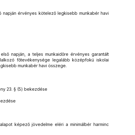
 első napján érvényes kötelező legkisebb munkabér havi
 első napján, a teljes munkaidőre érvényes garantált
lalkozó főtevékenysége legalább középfokú iskolai
egkisebb munkabér havi összege.
ény 23. § (5) bekezdése
ekezdése
kalapot képező jövedelme eléri a minimálbér harminc