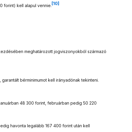
[10]
 forint) kell alapul vennie.
) bekezdésében meghatározott jogviszonyokból származó
, garantált bérminimumot kell irányadónak tekinteni.
 januárban 48 300 forint, februárban pedig 50 220
dig havonta legalább 167 400 forint után kell