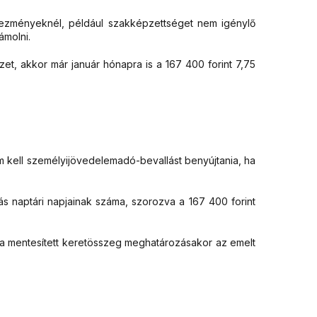
vezményeknél, például szakképzettséget nem igénylő
ámolni.
izet, akkor már január hónapra is a 167 400 forint 7,75
 kell személyijövedelemadó-bevallást benyújtania, ha
tás naptári napjainak száma, szorozva a 167 400 forint
r a mentesített keretösszeg meghatározásakor az emelt