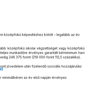
nem középfokú képesítéshez kötött – legalább az év
lább középfokú iskolai végzettséget vagy középfokú
 teljes munkaidőre érvényes garantált bérminimum havi
edig 246 375 forint (219 000 forint 112,5 százaléka).
nt jövedelem után fizetendő szociális hozzájárulási
9]
kor minimálbéren az év első napján érvényes