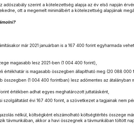
az adószabály szerint a kötelezettség alapja az év első napján ér
kedne, ott a megemelt minimálbért a kötelezettség alapjának megáll
zámolni?
tásakor már 2021 januárban is a 167 400 forint egyharmada vehető 
ege magasabb lesz 2021-ben (1 004 400 forint),
i értékhatár is magasabb összegben állapítható meg (20 088 000 fo
 összegben (1 004 400 forintban) lesz adómentes az átalányban m
forint értékben adhat egyes meghatározott juttatásként,
i szolgáltatást évi 167 400 forint, a szövetkezet a tagjainak nem pén
olás nélkül, költségként elszámolható költségtérítés összege már 20
k távmunkában, akkor a havi összegnek a távmunkában töltött nap