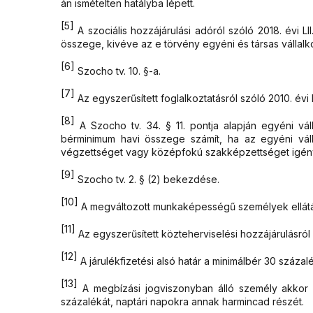
án ismételten hatályba lépett.
[5]
A szociális hozzájárulási adóról szóló 2018. évi L
összege, kivéve az e törvény egyéni és társas vállal
[6]
Szocho tv. 10. §-a.
[7]
Az egyszerűsített foglalkoztatásról szóló 2010. évi
[8]
A Szocho tv. 34. § 11. pontja alapján egyéni vál
bérminimum havi összege számít, ha az egyéni vál
végzettséget vagy középfokú szakképzettséget igény
[9]
Szocho tv. 2. § (2) bekezdése.
[10]
A megváltozott munkaképességű személyek ellátása
[11]
Az egyszerűsített közteherviselési hozzájárulásról
[12]
A járulékfizetési alsó határ a minimálbér 30 százal
[13]
A megbízási jogviszonyban álló személy akkor b
százalékát, naptári napokra annak harmincad részét.