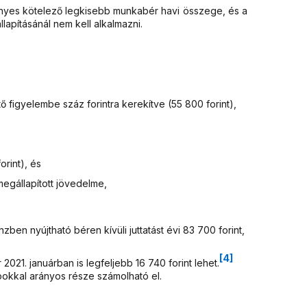
vényes kötelező legkisebb munkabér havi összege, és a
apításánál nem kell alkalmazni.
figyelembe száz forintra kerekítve (55 800 forint),
rint), és
egállapított jövedelme,
zben nyújtható béren kívüli juttatást évi 83 700 forint,
[4]
21. januárban is legfeljebb 16 740 forint lehet.
okkal arányos része számolható el.