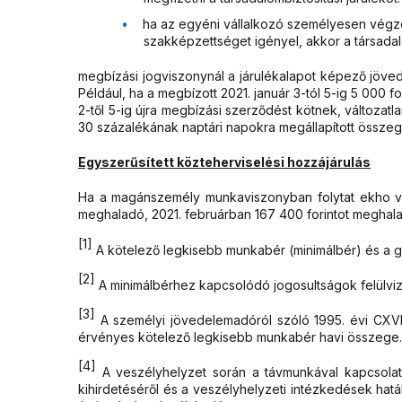
ha az egyéni vállalkozó személyesen végz
szakképzettséget igényel, akkor a társadalom
megbízási jogviszonynál a járulékalapot képező jövede
Például, ha a megbízott 2021. január 3-tól 5-ig 5 000 fo
2-től 5-ig újra megbízási szerződést kötnek, változatla
30 százalékának naptári napokra megállapított összeg
Egyszerűsített közteherviselési hozzájárulás
Ha a magánszemély munkaviszonyban folytat ekho vála
meghaladó, 2021. februárban 167 400 forintot meghal
[1]
A kötelező legkisebb munkabér (minimálbér) és a gar
[2]
A minimálbérhez kapcsolódó jogosultságok felülvizsg
[3]
A személyi jövedelemadóról szóló 1995. évi CXVII.
érvényes kötelező legkisebb munkabér havi összege.
[4]
A veszélyhelyzet során a távmunkával kapcsolato
kihirdetéséről és a veszélyhelyzeti intézkedések hatá