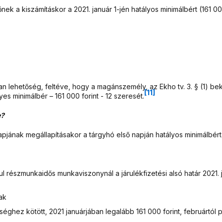
őnek a kiszámításkor a 2021. január 1-jén hatályos minimálbért (161 000
 van lehetőség, feltéve, hogy a magánszemély, az Ekho tv. 3. § (1
[11]
s minimálbér – 161 000 forint - 12 szeresét.
e?
lapjának megállapításakor a tárgyhó első napján hatályos minimálbért
l részmunkaidős munkaviszonynál a járulékfizetési alsó határ 2021.
ak
ez kötött, 2021 januárjában legalább 161 000 forint, februártól pe