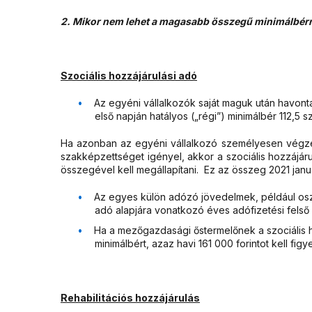
2. Mikor nem lehet a magasabb összegű minimálbérr
Szociális hozzájárulási adó
Az egyéni vállalkozók saját maguk után havont
első napján hatályos („régi”) minimálbér 112,5 s
Ha azonban az egyéni vállalkozó személyesen végze
szakképzettséget igényel, akkor a szociális hozzájár
összegével kell megállapítani. Ez az összeg 2021 január
Az egyes külön adózó jövedelmek, például oszt
adó alapjára vonatkozó éves adófizetési felső 
Ha a mezőgazdasági őstermelőnek a szociális ho
minimálbért, azaz havi 161 000 forintot kell fig
Rehabilitációs hozzájárulás