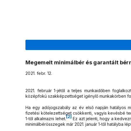
Megemelt minimálbér és garantált bér
2021. febr. 12.
2021. február 1-jétől a teljes munkaidőben foglalko
középfokú szakképzettséget igénylő munkakörben fogla
Ha egy adójogszabály az év első napján hatályos mi
fizetési kötelezettséget csökkenti, vagyis kevésbé te
[2]
1-től alkalmazni lehet.
Ez azt jelenti, hogy a kedvez
minimálbérösszegek már 2021. január 1-től hatályba lép