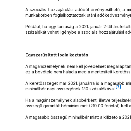
A szociális hozzájárulási adóból érvényesíthető, 
munkakörben foglalkoztatottak utáni adókedvezménynél
Például, ha egy társaság a 2021. január 2-től árufeltö
százalékát veheti igénybe a szociális hozzájárulási
Egyszerűsített foglalkoztatás
A magánszemélynek nem kell jövedelmet megállapítani
ez a bevétele nem haladja meg a mentesített keretöss
A keretösszeget már 2021. januárra is a magasabb mini
[7]
minimálbér napi összegének 130 százalékával.
Ha a magánszemélynek alapbérként, illetve teljesítmé
összegű garantált bérminimumot (219 00 forintot) kell a
A magasabb összegű minimálbér miatt a kifizető a 2021. 