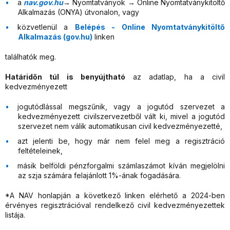
a
nav.gov.hu
→ Nyomtatványok → Online Nyomtatványkitöltő
Alkalmazás (ONYA) útvonalon, vagy
közvetlenül a
Belépés - Online Nyomtatványkitöltő
Alkalmazás (gov.hu)
linken
találhatók meg.
Határidőn túl is benyújtható
az adatlap, ha a civil
kedvezményezett
jogutódlással megszűnik, vagy a jogutód szervezet a
kedvezményezett civilszervezetből vált ki, mivel a jogutód
szervezet nem válik automatikusan civil kedvezményezetté,
azt jelenti be, hogy már nem felel meg a regisztráció
feltételeinek,
másik belföldi pénzforgalmi számlaszámot kíván megjelölni
az szja számára felajánlott 1%-ának fogadására.
*A NAV honlapján a következő linken elérhető a 2024-ben
érvényes regisztrációval rendelkező civil kedvezményezettek
listája.