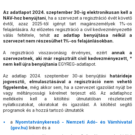
Az adatlapot 2024. szeptember 30-ig elektronikusan kell a
NAV-hoz benyújtani
, ha a szervezet a regisztráció évét követő
évtől, azaz 2025-től igényt tart magánszemélyek 1%-os
felajánlására. Az előzetes regisztráció a civil kedvezményezetté
válás feltétele, tehát
az adatlap benyújtása nélkül a
szervezet nem részesülhet 1
%-os felajánlásokban.
A regisztráció visszavonásig érvényes, ezért
annak a
szervezetnek, aki már regisztrált civil kedvezményezett, *
nem
kell újra benyújtania
EGYREG-adatlapot.
Az adatlap 2024. szeptember 30-ai benyújtási
határideje
jogvesztő
, elmulasztásával a regisztráció nem vehető
figyelembe
, még akkor sem, ha a szervezet igazolást nyújt be
vagy méltányossági kérelmet terjeszt elő. Az adatlaphoz
mellékelni kell a kitöltési útmutatóban részletezett
nyilatkozatokat, okiratokat és igazolást. A kitöltést segítő
programok és a hozzá tartozó útmutatók
a
Nyomtatványkereső - Nemzeti Adó- és Vámhivatal
(gov.hu)
linken és a