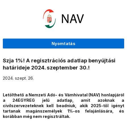
Nyomtatás
Szja 1%! A regisztrációs adatlap benyújtási
határideje 2024. szeptember 30.!
2024. szept. 26.
Letölthető a Nemzeti Adó- és Vámhivatal (NAV) honlapjáról
a 24EGYREG jelű adatlap, amit azoknak a
civilszervezeteknek kell beadniuk, akik 2025-től igényt
tartanak magánszemélyek 1%-os felajánlására, és
korábban még nem regisztráltak.