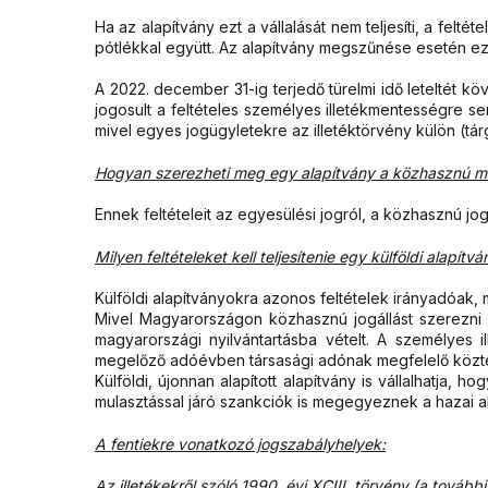
Ha az alapítvány ezt a vállalását nem teljesíti, a fel
pótlékkal együtt. Az alapítvány megszűnése esetén ez a
A 2022. december 31-ig terjedő türelmi idő leteltét k
jogosult a feltételes személyes illetékmentességre se
mivel egyes jogügyletekre az illetéktörvény külön (tárg
Hogyan szerezheti meg egy alapítvány a közhasznú mi
Ennek feltételeit az egyesülési jogról, a közhasznú jo
Milyen feltételeket kell teljesítenie egy külföldi al
Külföldi alapítványokra azonos feltételek irányadóak, 
Mivel Magyarországon közhasznú jogállást szerezni a
magyarországi nyilvántartásba vételt. A személyes il
megelőző adóévben társasági adónak megfelelő közteh
Külföldi, újonnan alapított alapítvány is vállalhatja, 
mulasztással járó szankciók is megegyeznek a hazai 
A fentiekre vonatkozó jogszabályhelyek:
Az illetékekről szóló 1990. évi XCIII. törvény (a tovább