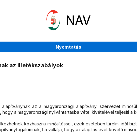
Nyomtatás
ak az illetékszabályok
an alapítványnak az a magyarországi alapítványi szervezet minősü
a, hogy a magyarországi nyilvántartásba vétel kivételével teljesíti a 
lkezhetnek közhasznú minősítéssel, ezek esetében türelmi időt bizto
alapítványfogalomnak, ha vállalja, hogy az alapítás évét követő más