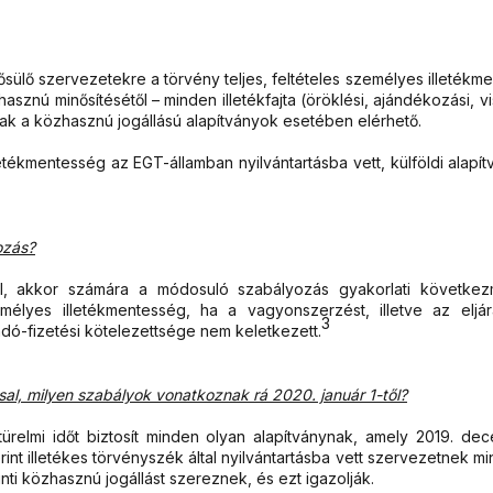
ülő szervezetekre a törvény teljes, feltételes személyes illetékmen
asznú minősítésétől – minden illetékfajta (öröklési, ajándékozási, vi
 csak a közhasznú jogállású alapítványok esetében elérhető.
lletékmentesség az EGT-államban nyilvántartásba vett, külföldi alap
ozás?
al, akkor számára a módosuló szabályozás gyakorlati követke
emélyes illetékmentesség, ha a vagyonszerzést, illetve az elj
3
ó-fizetési kötelezettsége nem keletkezett.
al, milyen szabályok vonatkoznak rá 2020. január 1-től?
ürelmi időt biztosít minden olyan alapítványnak, amely 2019. dec
int illetékes törvényszék által nyilvántartásba vett szervezetnek min
nti közhasznú jogállást szereznek, és ezt igazolják.