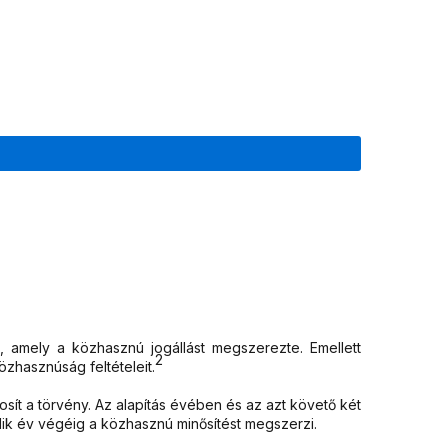
l, amely a közhasznú jogállást megszerezte. Emellett
2
közhasznúság feltételeit.
sít a törvény. Az alapítás évében és az azt követő két
odik év végéig a közhasznú minősítést megszerzi.