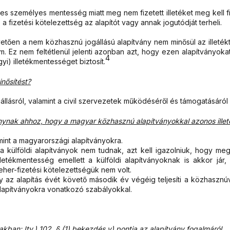
tételes személyes mentesség miatt meg nem fizetett illetéket meg kell
 fizetési kötelezettség az alapítót vagy annak jogutódját terheli.
övetően a nem közhasznú jogállású alapítvány nem minősül az illet
m. Ez nem feltétlenül jelenti azonban azt, hogy ezen alapítványoka
4
yi) illetékmentességet biztosít.
nősítést?
gállásról, valamint a civil szervezetek működéséről és támogatásáról
apítványnak ahhoz, hogy a magyar közhasznú alapítványokkal azonos i
mint a magyarországi alapítványokra.
 külföldi alapítványok nem tudnak, azt kell igazolniuk, hogy megf
letékmentesség emellett a külföldi alapítványoknak is akkor jár,
er-fizetési kötelezettségük nem volt.
hogy az alapítás évét követő második év végéig teljesíti a közhasznú
alapítványokra vonatkozó szabályokkal.
iakban: Itv.) 102. § (1) bekezdés v) pontja az alapítvány fogalmáról