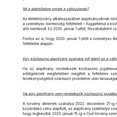
Mi a jelentősége ennek a változásnak?
Az illetéktörvény alkalmazásában alapítványoknak minős
a személyes mentesség feltételeit – függetlenül a közh
alól mentesült. Ez 2020. január 1-jétől, főszabályként
Fontos az is, hogy 2020. január 1-jétől a személyes i
feltételek alapján.
Egy közhasznú alapítvány számára mit jelent ez a vált
Ha az alapítvány rendelkezik közhasznú jogálláss
eddigieknek megfelelően megilleti a feltételes sz
tevékenységéből származó jövedelme után társaságiad
Ha egy alapítvány nem rendelkezik közhasznú jogálláss
A törvény átmeneti szabálya 2022. december 31-ig t
közérdekű célra alapított, az alapítvány székhelye szer
hogy legkésőbb 2023. január 15-ig a Civil törvény szeri