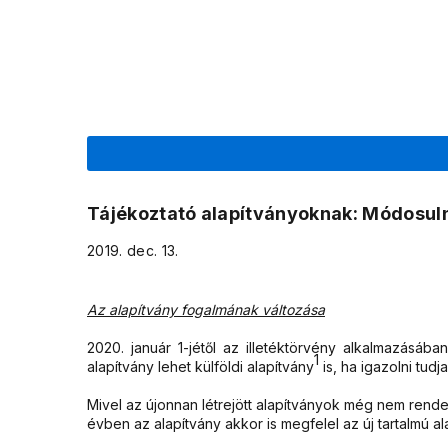
Tájékoztató alapítványoknak: Módosuln
2019. dec. 13.
Az alapítvány fogalmának változása
2020. január 1-jétől az illetéktörvény alkalmazásáb
1
alapítvány lehet külföldi alapítvány
is, ha igazolni tudj
Mivel az újonnan létrejött alapítványok még nem rende
évben az alapítvány akkor is megfelel az új tartalmú 