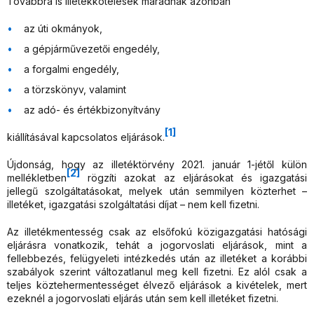
Továbbra is illetékkötelesek maradnak azonban
az úti okmányok,
a gépjárművezetői engedély,
a forgalmi engedély,
a törzskönyv, valamint
az adó- és értékbizonyítvány
[1]
kiállításával kapcsolatos eljárások.
Újdonság, hogy az illetéktörvény 2021. január 1-jétől külön
[2]
mellékletben
rögzíti azokat az eljárásokat és igazgatási
jellegű szolgáltatásokat, melyek után semmilyen közterhet –
illetéket, igazgatási szolgáltatási díjat – nem kell fizetni.
Az illetékmentesség csak az elsőfokú közigazgatási hatósági
eljárásra vonatkozik, tehát a jogorvoslati eljárások, mint a
fellebbezés, felügyeleti intézkedés után az illetéket a korábbi
szabályok szerint változatlanul meg kell fizetni. Ez alól csak a
teljes köztehermentességet élvező eljárások a kivételek, mert
ezeknél a jogorvoslati eljárás után sem kell illetéket fizetni.