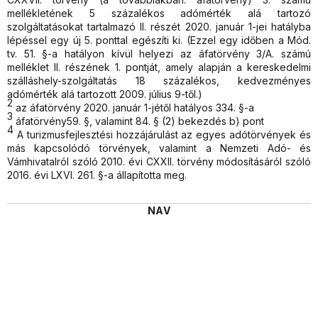
mellékletének 5 százalékos adómérték alá tartozó
szolgáltatásokat tartalmazó II. részét 2020. január 1-jei hatályba
lépéssel egy új 5. ponttal egészíti ki. (Ezzel egy időben a Mód.
tv. 51. §-a hatályon kívül helyezi az áfatörvény 3/A. számú
melléklet II. részének 1. pontját, amely alapján a kereskedelmi
szálláshely-szolgáltatás 18 százalékos, kedvezményes
adómérték alá tartozott 2009. július 9-től.)
2
az áfatörvény 2020. január 1-jétől hatályos 334. §-a
3
áfatörvény59. §, valamint 84. § (2) bekezdés b) pont
4
A turizmusfejlesztési hozzájárulást az egyes adótörvények és
más kapcsolódó törvények, valamint a Nemzeti Adó- és
Vámhivatalról szóló 2010. évi CXXII. törvény módosításáról szóló
2016. évi LXVI. 261. §-a állapította meg.
NAV