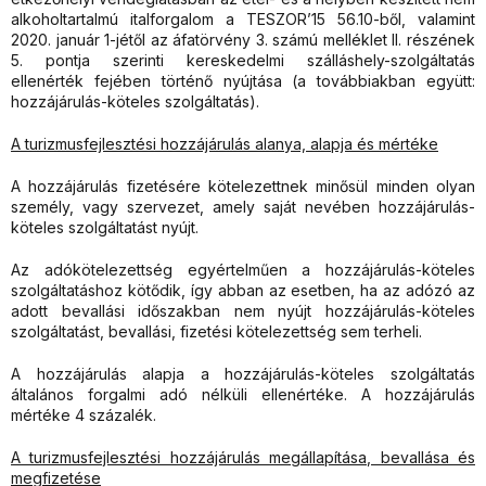
alkoholtartalmú italforgalom a TESZOR’15 56.10-ből, valamint
2020. január 1-jétől az áfatörvény 3. számú melléklet II. részének
5. pontja szerinti kereskedelmi szálláshely-szolgáltatás
ellenérték fejében történő nyújtása (a továbbiakban együtt:
hozzájárulás-köteles szolgáltatás).
A turizmusfejlesztési hozzájárulás alanya, alapja és mértéke
A hozzájárulás fizetésére kötelezettnek minősül minden olyan
személy, vagy szervezet, amely saját nevében hozzájárulás-
köteles szolgáltatást nyújt.
Az adókötelezettség egyértelműen a hozzájárulás-köteles
szolgáltatáshoz kötődik, így abban az esetben, ha az adózó az
adott bevallási időszakban nem nyújt hozzájárulás-köteles
szolgáltatást, bevallási, fizetési kötelezettség sem terheli.
A hozzájárulás alapja a hozzájárulás-köteles szolgáltatás
általános forgalmi adó nélküli ellenértéke. A hozzájárulás
mértéke 4 százalék.
A turizmusfejlesztési hozzájárulás megállapítása, bevallása és
megfizetése