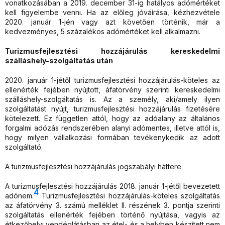
vonatkozásában a 2019. december 31-ig hatályos adómértéket
kell figyelembe venni. Ha az előleg jóváírása, kézhezvétele
2020. január 1-jén vagy azt követően történik, már a
kedvezményes, 5 százalékos adómértéket kell alkalmazni.
Turizmusfejlesztési hozzájárulás kereskedelmi
szálláshely-szolgáltatás után
2020. január 1-jétől turizmusfejlesztési hozzájárulás-köteles az
ellenérték fejében nyújtott, áfatörvény szerinti kereskedelmi
szálláshely-szolgáltatás is. Az a személy, aki/amely ilyen
szolgáltatást nyújt, turizmusfejlesztési hozzájárulás fizetésére
kötelezett. Ez független attól, hogy az adóalany az általános
forgalmi adózás rendszerében alanyi adómentes, illetve attól is,
hogy milyen vállalkozási formában tevékenykedik az adott
szolgáltató.
A turizmusfejlesztési hozzájárulás jogszabályi háttere
A turizmusfejlesztési hozzájárulás 2018. január 1-jétől bevezetett
4
adónem.
Turizmusfejlesztési hozzájárulás-köteles szolgáltatás
az áfatörvény 3. számú melléklet II. részének 3. pontja szerinti
szolgáltatás ellenérték fejében történő nyújtása, vagyis az
étkezőhelyi vendéglátásban az étel- és a helyben készített nem