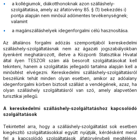
a kollégiumok, diákotthonoknak azon szálláshely-
szolgáltatása, amely az áfatörvény 85. § (1) bekezdés i)
pontja alapján nem minősül adómentes tevékenységnek;
valamint
a magánszálláshelyek idegenforgalmi célú hasznosítása.
Az általános forgalmi adózás szempontjából kereskedelmi
szálláshely-szolgáltatásnak nem az ágazati jogszabályokban
ilyenként meghatározott, illetve a Központi Statisztikai Hivatal
által ilyen TESZOR szám alá besorolt szolgáltatásokat kell
tekinteni, hanem a szolgáltatás jellegadó tartalma alapján kell a
minősítést elvégezni. Kereskedelmi szálláshely-szolgáltatásról
beszélünk tehát minden olyan esetben, amikor az adóalany
idegenforgalmi körben biztosít szállást a vendégének, azaz, ha
olyan szálláshely szolgáltatásról van szó, amely alapvetően
turisztikai jellegű.
A kereskedelmi szálláshely-szolgáltatáshoz kapcsolódó
szolgáltatások
Tekintettel arra, hogy a szálláshely-szolgáltatást sok esetben
kiegészítő szolgáltatásokkal együtt nyújtják, kérdésként merül
fel a kapcsolódó szolgáltatások áfatörvénybeli megítélése.