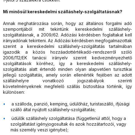
Mi minősül kereskedelmi szálláshely-szolgáltatásnak?
Annak meghatározása során, hogy az általános forgalmi adó
szempontjából mit tekintünk kereskedelmi szálláshely-
szolgáltatásnak, a 2009/62. Adózási kérdésben foglaltakat kell
irányadónak tekinteni. Az Adózási kérdésben megfogalmazottak
szerint a kereskedelmi szálláshely-szolgáltatás tartalmában
igazodik a közös hozzáadottértékadó-rendszerről szóló
2006/112/EK tanácsi irányelv szerint kedvezményezhető
szolgáltatások köréhez, így a kereskedelmi szálláshely-
szolgáltatás alatt értendő minden olyan alapvetően turisztikai
jellegű szolgáltatás, amely során ellenérték fejében az adott
szálláshelyre vonatkozó jogszabályok szerinti
követelményeknek megfelelő szállás biztosítása történik, így
különösen:
a szálloda, panzió, kemping, üdülőház, turistaszálló, ifjúsági
szálló által nyújtott szálláshely-szolgáltatás;
üdülők szálláshely szolgáltatása (függetlenül attól, hogy a
szolgáltatást igényjogosultak és azok hozzátartozói, vagy
más személy veszi igénybe);