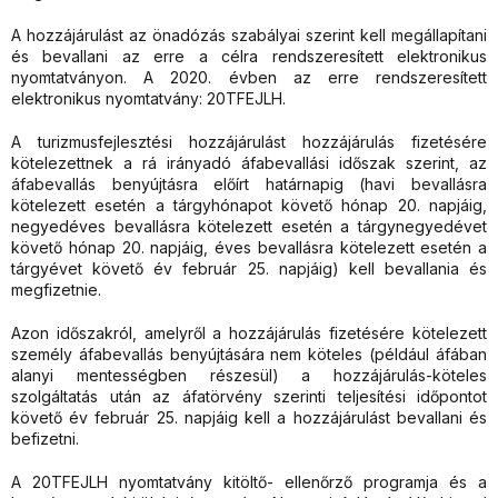
A hozzájárulást az önadózás szabályai szerint kell megállapítani
és bevallani az erre a célra rendszeresített elektronikus
nyomtatványon. A 2020. évben az erre rendszeresített
elektronikus nyomtatvány: 20TFEJLH.
A turizmusfejlesztési hozzájárulást hozzájárulás fizetésére
kötelezettnek a rá irányadó áfabevallási időszak szerint, az
áfabevallás benyújtásra előírt határnapig (havi bevallásra
kötelezett esetén a tárgyhónapot követő hónap 20. napjáig,
negyedéves bevallásra kötelezett esetén a tárgynegyedévet
követő hónap 20. napjáig, éves bevallásra kötelezett esetén a
tárgyévet követő év február 25. napjáig) kell bevallania és
megfizetnie.
Azon időszakról, amelyről a hozzájárulás fizetésére kötelezett
személy áfabevallás benyújtására nem köteles (például áfában
alanyi mentességben részesül) a hozzájárulás-köteles
szolgáltatás után az áfatörvény szerinti teljesítési időpontot
követő év február 25. napjáig kell a hozzájárulást bevallani és
befizetni.
A 20TFEJLH nyomtatvány kitöltő- ellenőrző programja és a