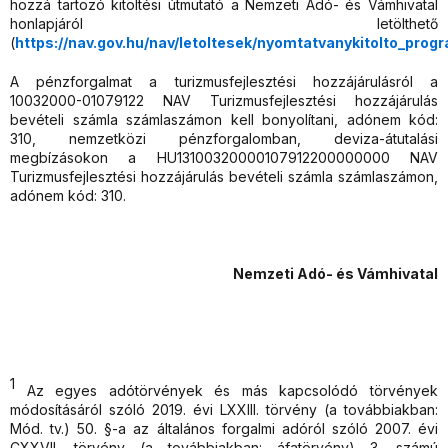
hozzá tartozó kitöltési útmutató a Nemzeti Adó- és Vámhivatal
honlapjáról letölthető
(
https://nav.gov.hu/nav/letoltesek/nyomtatvanykitolto_prog
A pénzforgalmat a turizmusfejlesztési hozzájárulásról a
10032000-01079122 NAV Turizmusfejlesztési hozzájárulás
bevételi számla számlaszámon kell bonyolítani, adónem kód:
310, nemzetközi pénzforgalomban, deviza-átutalási
megbízásokon a HU13100320000107912200000000 NAV
Turizmusfejlesztési hozzájárulás bevételi számla számlaszámon,
adónem kód: 310.
Nemzeti Adó- és Vámhivatal
1
Az egyes adótörvények és más kapcsolódó törvények
módosításáról szóló 2019. évi LXXIII. törvény (a továbbiakban:
Mód. tv.) 50. §-a az általános forgalmi adóról szóló 2007. évi
CXXVII. törvény (a továbbiakban: áfatörvény) 3. számú