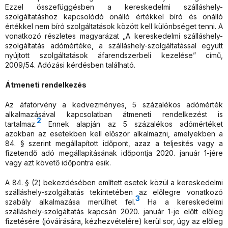
Ezzel összefüggésben a kereskedelmi szálláshely-
szolgáltatáshoz kapcsolódó önálló értékkel bíró és önálló
értékkel nem bíró szolgáltatások között kell különbséget tenni. A
vonatkozó részletes magyarázat „A kereskedelmi szálláshely-
szolgáltatás adómértéke, a szálláshely-szolgáltatással együtt
nyújtott szolgáltatások áfarendszerbeli kezelése” című,
2009/54. Adózási kérdésben található.
Átmeneti rendelkezés
Az áfatörvény a kedvezményes, 5 százalékos adómérték
alkalmazásával kapcsolatban átmeneti rendelkezést is
2
tartalmaz.
Ennek alapján az 5 százalékos adómértéket
azokban az esetekben kell először alkalmazni, amelyekben a
84. § szerint megállapított időpont, azaz a teljesítés vagy a
fizetendő adó megállapításának időpontja 2020. január 1-jére
vagy azt követő időpontra esik.
A 84. § (2) bekezdésében említett esetek közül a kereskedelmi
szálláshely-szolgáltatás tekintetében az előlegre vonatkozó
3
szabály alkalmazása merülhet fel.
Ha a kereskedelmi
szálláshely-szolgáltatás kapcsán 2020. január 1-je előtt előleg
fizetésére (jóváírására, kézhezvételére) kerül sor, úgy az előleg