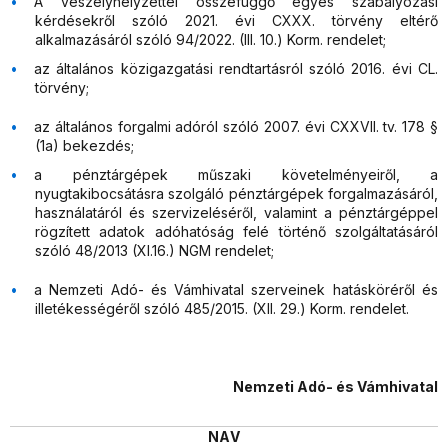
A veszélyhelyzettel összefüggő egyes szabályozási
kérdésekről szóló 2021. évi CXXX. törvény eltérő
alkalmazásáról szóló 94/2022. (III. 10.) Korm. rendelet;
az általános közigazgatási rendtartásról szóló 2016. évi CL.
törvény;
az általános forgalmi adóról szóló 2007. évi CXXVII. tv. 178 §
(1a) bekezdés;
a pénztárgépek műszaki követelményeiről, a
nyugtakibocsátásra szolgáló pénztárgépek forgalmazásáról,
használatáról és szervizeléséről, valamint a pénztárgéppel
rögzített adatok adóhatóság felé történő szolgáltatásáról
szóló 48/2013 (XI.16.) NGM rendelet;
a Nemzeti Adó- és Vámhivatal szerveinek hatásköréről és
illetékességéről szóló 485/2015. (XII. 29.) Korm. rendelet.
Nemzeti Adó- és Vámhivatal
NAV