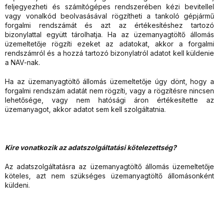
feljegyezheti és számítógépes rendszerében kézi bevitellel
vagy vonalkód beolvasásával rögzítheti a tankoló gépjármű
forgalmi rendszámát és azt az értékesítéshez tartozó
bizonylattal együtt tárolhatja. Ha az üzemanyagtöltő állomás
üzemeltetője rögzíti ezeket az adatokat, akkor a forgalmi
rendszámról és a hozzá tartozó bizonylatról adatot kell küldenie
a NAV-nak.
Ha az üzemanyagtöltő állomás üzemeltetője úgy dönt, hogy a
forgalmi rendszám adatát nem rögzíti, vagy a rögzítésre nincsen
lehetősége, vagy nem hatósági áron értékesítette az
üzemanyagot, akkor adatot sem kell szolgáltatnia.
Kire vonatkozik az adatszolgáltatási kötelezettség?
Az adatszolgáltatásra az üzemanyagtöltő állomás üzemeltetője
köteles, azt nem szükséges üzemanyagtöltő állomásonként
küldeni.