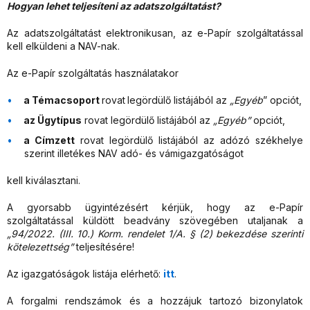
Hogyan lehet teljesíteni az adatszolgáltatást?
Az adatszolgáltatást elektronikusan, az e-Papír szolgáltatással
kell elküldeni a NAV-nak.
Az e-Papír szolgáltatás használatakor
a Témacsoport
rovat
legördülő listájából az
„Egyéb
” opciót,
az Ügytípus
rovat legördülő listájából az
„Egyéb”
opciót,
a Címzett
rovat legördülő listájából az adózó székhelye
szerint illetékes NAV adó- és vámigazgatóságot
kell kiválasztani.
A gyorsabb ügyintézésért kérjük, hogy az e-Papír
szolgáltatással küldött beadvány szövegében utaljanak a
„94/2022. (III. 10.) Korm. rendelet 1/A. § (2) bekezdése szerinti
kötelezettség”
teljesítésére!
Az igazgatóságok listája elérhető:
itt
.
A forgalmi rendszámok és a hozzájuk tartozó bizonylatok