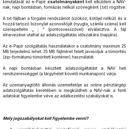
kimutatását az e-Papír
csatolmányaként
kell elküldeni a NAV-
nak, napi bontásban, formázás nélküli szövegként (.txt) rögzítve.
A txt-fájlban a forgalmi rendszámot (szóköz, kötőjel nélkül) és a
hozzá tartozó bizonylat azonosítóját (nyugta, számla száma) kell
szerepeltetni „ ; ” (pontosvesszővel) elválasztva. A fájl
elnevezése utalhat az adatszolgáltatás időszakára (napjára).
Az e-Papír szolgáltatás használatakor a csatolmány maximum 25
MB terjedelmű lehet. 25 MB fájlméret felett javasoljuk a tömörítés
(zip-formátumú tömörített konténer) használatát.
A napi bontásban készített adatszolgáltatást a NAV heti
rendszerességgel (a tárgyhetet követő munkanapon) várja.
Az üzemanyagtöltő állomás üzemeltetője az online pénztárgép
adatszolgáltatás keretében is megküldheti a NAV-nak a fenti
adatokat figyelembe véve az adatkezelési szabályokat is.
Mely jogszabályokat kell figyelembe venni?