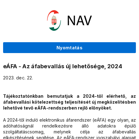
Nyomtatás
eÁFA - Az áfabevallás új lehetősége, 2024
2023. dec. 22.
Tájékoztatónkban bemutatjuk a 2024-től elérhető, az
áfabevallási kötelezettség teljesítését új megközelítésben
lehetővé tevő eÁFA-rendszerben rejlő előnyöket.
A 2024-től induló elektronikus áfarendszer (eÁFA) egy olyan, az
adóhatóságnál rendelkezésre álló adatokra épülő
szolgáltatáscsomag, melynek célja az áfabevallás
elkészítésének segítése. Az eÁFA-rendszer jogszabályi alapjait