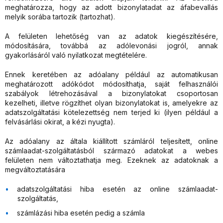
meghatározza, hogy az adott bizonylatadat az áfabevallás
melyik sorába tartozik (tartozhat).
A felületen lehetőség van az adatok kiegészítésére,
módosítására, továbbá az adólevonási jogról, annak
gyakorlásáról való nyilatkozat megtételére.
Ennek keretében az adóalany például az automatikusan
meghatározott adókódot módosíthatja, saját felhasználói
szabályok létrehozásával a bizonylatokat csoportosan
kezelheti, illetve rögzíthet olyan bizonylatokat is, amelyekre az
adatszolgáltatási kötelezettség nem terjed ki (ilyen például a
felvásárlási okirat, a kézi nyugta).
Az adóalany az általa kiállított számláról teljesített, online
számlaadat-szolgáltatásból származó adatokat a webes
felületen nem változtathatja meg. Ezeknek az adatoknak a
megváltoztatására
adatszolgáltatási hiba esetén az online számlaadat-
szolgáltatás,
számlázási hiba esetén pedig a számla