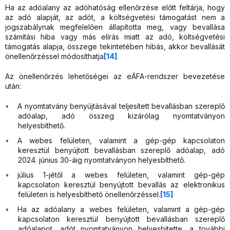
Ha az adóalany az adóhatóság ellenőrzése előtt feltárja, hogy
az adó alapját, az adót, a költségvetési támogatást nem a
jogszabálynak megfelelően állapította meg, vagy bevallása
számítási hiba vagy más elírás miatt az adó, költségvetési
támogatás alapja, összege tekintetében hibás, akkor bevallását
önellenőrzéssel módosíthatja
[14]
.
Az önellenőrzés lehetőségei az eÁFA-rendszer bevezetése
után:
A nyomtatvány benyújtásával teljesített bevallásban szereplő
adóalap, adó összeg kizárólag nyomtatványon
helyesbíthető.
A webes felületen, valamint a gép-gép kapcsolaton
keresztül benyújtott bevallásban szereplő adóalap, adó
2024. június 30-áig nyomtatványon helyesbíthető.
július 1-jétől a webes felületen, valamint gép-gép
kapcsolaton keresztül benyújtott bevallás az elektronikus
felületen is helyesbíthető önellenőrzéssel.
[15]
Ha az adóalany a webes felületen, valamint a gép-gép
kapcsolaton keresztül benyújtott bevallásban szereplő
adóalapot, adót nyomtatványon helyesbítette, a további