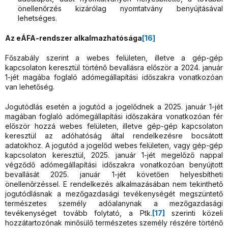
önellenőrzés kizárólag nyomtatvány benyújtásával
lehetséges.
Az eÁFA-rendszer alkalmazhatósága
[16]
Főszabály szerint a webes felületen, illetve a gép-gép
kapcsolaton keresztül történő bevallásra először a 2024. január
1-jét magába foglaló adómegállapítási időszakra vonatkozóan
van lehetőség.
Jogutódlás esetén a jogutód a jogelődnek a 2025. január 1-jét
magában foglaló adómegállapítási időszakára vonatkozóan fér
először hozzá webes felületen, illetve gép-gép kapcsolaton
keresztül az adóhatóság által rendelkezésre bocsátott
adatokhoz. A jogutód a jogelőd webes felületen, vagy gép-gép
kapcsolaton keresztül, 2025. január 1-jét megelőző nappal
végződő adómegállapítási időszakra vonatkozóan benyújtott
bevallását 2025. január 1-jét követően helyesbítheti
önellenőrzéssel. E rendelkezés alkalmazásában nem tekinthető
jogutódlásnak a mezőgazdasági tevékenységét megszüntető
természetes személy adóalanynak a mezőgazdasági
tevékenységet tovább folytató, a Ptk.
[17]
szerinti közeli
hozzátartozónak minősülő természetes személy részére történő