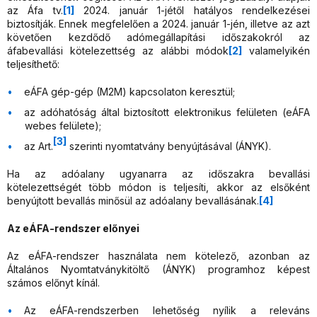
az Áfa tv.
[1]
2024. január 1-jétől hatályos rendelkezései
biztosítják. Ennek megfelelően a 2024. január 1-jén, illetve az azt
követően kezdődő adómegállapítási időszakokról az
áfabevallási kötelezettség az alábbi módok
[2]
valamelyikén
teljesíthető:
eÁFA gép-gép (M2M) kapcsolaton keresztül;
az adóhatóság által biztosított elektronikus felületen (eÁFA
webes felülete);
[3]
az Art.
szerinti nyomtatvány benyújtásával (ÁNYK).
Ha az adóalany ugyanarra az időszakra bevallási
kötelezettségét több módon is teljesíti, akkor az elsőként
benyújtott bevallás minősül az adóalany bevallásának.
[4]
Az eÁFA-rendszer előnyei
Az eÁFA-rendszer használata nem kötelező, azonban
az
Általános Nyomtatványkitöltő (ÁNYK) programhoz képest
számos előnyt kínál.
Az eÁFA-rendszerben lehetőség nyílik a releváns