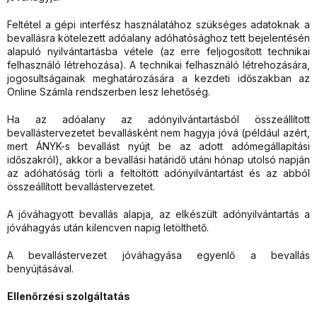
Feltétel a gépi interfész használatához szükséges adatoknak a
bevallásra kötelezett adóalany adóhatósághoz tett bejelentésén
alapuló nyilvántartásba vétele (az erre feljogosított technikai
felhasználó létrehozása). A technikai felhasználó létrehozására,
jogosultságainak meghatározására a kezdeti időszakban az
Online Számla rendszerben lesz lehetőség.
Ha az adóalany az adónyilvántartásból összeállított
bevallástervezetet bevallásként nem hagyja jóvá (például azért,
mert ÁNYK-s bevallást nyújt be az adott adómegállapítási
időszakról), akkor a bevallási határidő utáni hónap utolsó napján
az adóhatóság törli a feltöltött adónyilvántartást és az abból
összeállított bevallástervezetet.
A jóváhagyott bevallás alapja, az elkészült adónyilvántartás a
jóváhagyás után kilencven napig letölthető.
A bevallástervezet jóváhagyása egyenlő a bevallás
benyújtásával.
Ellenőrzési szolgáltatás