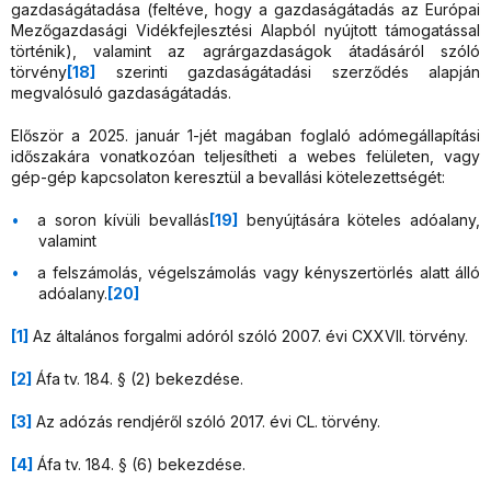
gazdaságátadása (feltéve, hogy a gazdaságátadás az Európai
Mezőgazdasági Vidékfejlesztési Alapból nyújtott támogatással
történik), valamint az agrárgazdaságok átadásáról szóló
törvény
[18]
szerinti gazdaságátadási szerződés alapján
megvalósuló gazdaságátadás.
Először a 2025. január 1-jét magában foglaló adómegállapítási
időszakára vonatkozóan teljesítheti a webes felületen, vagy
gép-gép kapcsolaton keresztül a bevallási kötelezettségét:
a soron kívüli bevallás
[19]
benyújtására köteles adóalany,
valamint
a felszámolás, végelszámolás vagy kényszertörlés alatt álló
adóalany.
[20]
[1]
Az általános forgalmi adóról szóló 2007. évi CXXVII. törvény.
[2]
Áfa tv. 184. § (2) bekezdése.
[3]
Az adózás rendjéről szóló 2017. évi CL. törvény.
[4]
Áfa tv. 184. § (6) bekezdése.