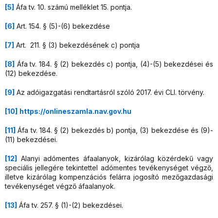
[5]
Áfa tv. 10. számú melléklet 15. pontja.
[6]
Art. 154. § (5)-(6) bekezdése
[7]
Art. 211. § (3) bekezdésének c) pontja
[8]
Áfa tv. 184. § (2) bekezdés c) pontja, (4)-(5) bekezdései és
(12) bekezdése.
[9]
Az adóigazgatási rendtartásról szóló 2017. évi CLI. törvény.
[10]
https://onlineszamla.nav.gov.hu
[11]
Áfa tv. 184. § (2) bekezdés b) pontja, (3) bekezdése és (9)-
(11) bekezdései.
[12]
Alanyi adómentes áfaalanyok, kizárólag közérdekű vagy
speciális jellegére tekintettel adómentes tevékenységet végző,
illetve kizárólag kompenzációs felárra jogosító mezőgazdasági
tevékenységet végző áfaalanyok.
[13]
Áfa tv. 257. § (1)-(2) bekezdései.