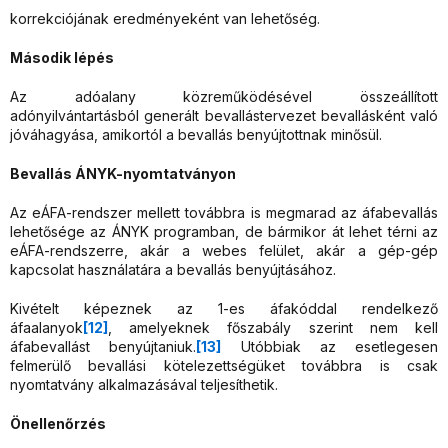
korrekciójának eredményeként van lehetőség.
Második lépés
Az adóalany közreműködésével összeállított
adónyilvántartásból generált bevallástervezet bevallásként való
jóváhagyása, amikortól a bevallás benyújtottnak minősül.
Bevallás ÁNYK-nyomtatványon
Az eÁFA-rendszer mellett továbbra is megmarad az áfabevallás
lehetősége az ÁNYK programban, de bármikor át lehet térni az
eÁFA-rendszerre, akár a webes felület, akár a gép-gép
kapcsolat használatára a bevallás benyújtásához.
Kivételt képeznek az 1-es áfakóddal rendelkező
áfaalanyok
[12]
, amelyeknek főszabály szerint nem kell
áfabevallást benyújtaniuk.
[13]
Utóbbiak az esetlegesen
felmerülő bevallási kötelezettségüket továbbra is csak
nyomtatvány alkalmazásával teljesíthetik.
Önellenőrzés