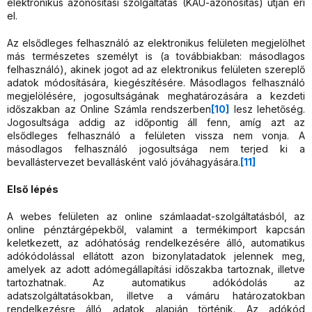
elektronikus azonosítási szolgáltatás (KAÜ-azonosítás) útján éri
el.
Az elsődleges felhasználó az elektronikus felületen megjelölhet
más természetes személyt is (a továbbiakban: másodlagos
felhasználó), akinek jogot ad az elektronikus felületen szereplő
adatok módosítására, kiegészítésére. Másodlagos felhasználó
megjelölésére, jogosultságának meghatározására a kezdeti
időszakban az Online Számla rendszerben
[10]
lesz lehetőség.
Jogosultsága addig az időpontig áll fenn, amíg azt az
elsődleges felhasználó a felületen vissza nem vonja. A
másodlagos felhasználó jogosultsága nem terjed ki a
bevallástervezet bevallásként való jóváhagyására.
[11]
Első lépés
A webes felületen az online számlaadat-szolgáltatásból, az
online pénztárgépekből, valamint a termékimport kapcsán
keletkezett, az adóhatóság rendelkezésére álló, automatikus
adókódolással ellátott azon bizonylatadatok jelennek meg,
amelyek az adott adómegállapítási időszakba tartoznak, illetve
tartozhatnak. Az automatikus adókódolás az
adatszolgáltatásokban, illetve a vámáru határozatokban
rendelkezésre álló adatok alapján történik. Az adókód