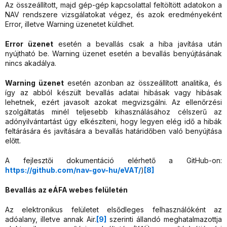
Az összeállított, majd gép-gép kapcsolattal feltöltött adatokon a
NAV rendszere vizsgálatokat végez, és azok eredményeként
Error, illetve Warning üzenetet küldhet.
Error üzenet
esetén a bevallás csak a hiba javítása után
nyújtható be. Warning üzenet esetén a bevallás benyújtásának
nincs akadálya.
Warning üzenet
esetén azonban az összeállított analitika, és
így az abból készült bevallás adatai hibásak vagy hibásak
lehetnek, ezért javasolt azokat megvizsgálni. Az ellenőrzési
szolgáltatás minél teljesebb kihasználásához célszerű az
adónyilvántartást úgy elkészíteni, hogy legyen elég idő a hibák
feltárására és javítására a bevallás határidőben való benyújtása
előtt.
A fejlesztői dokumentáció elérhető a GitHub-on:
https://github.com/nav-gov-hu/eVAT/
)
[8]
Bevallás az eÁFA webes felületén
Az elektronikus felületet elsődleges felhasználóként az
adóalany, illetve annak Air.
[9]
szerinti állandó meghatalmazottja