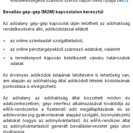
esedékességétől számított tizenöt napon belül nyújtja be
[7]
.
Bevallás gép-gép (M2M) kapcsolaton keresztül
Az adóalany gép-gép kapcsolat útján letöltheti az adóhatóság
rendelkezésére álló, adókódolással ellátott
az online számlaadat-szolgáltatásból,
az online pénztárgépekből származó adatokat, valamint
a termékimport kapcsán keletkezett vámáru határozatok
adatait.
Az érvényes adókódok listájának letöltésére is lehetőség van,
ami alapján az adóhatóság által adókódolt tételek kódolásának
pontosítása is elvégezhető.
Az adóalany az adóhatóság által közzétett módon és
adatszerkezetben, gépi interfész alkalmazásával továbbítja az
eÁFA-rendszerbe a fizetendő adó megállapításának és az
adólevonási jog gyakorlásának alapjául szolgáló, bizonylatszintű
adatokat (vagyis az adónyilvántartást). Az eÁFA-rendszer által
az adónyilvántartásból generált bevallástervezetet gépi úton
jóváhagyja.