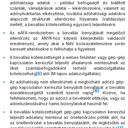
adóhatósági adatok – például befogadott és kiállított
számlák, vámeljárások adatai – lekérdezésére, valamint az
adónyilvántartás elkészítése, továbbá adóhatósági adatokra
alapozott strukturált ellenőrzési folyamata (validációja)
mellett, a bevallási kötelezettség egyszerű teljesítésére.
Az eÁFA-rendszerben a bevallás benyújtását megelőző
ellenőrzés az ÁNYK-hoz képest kiterjedtebb validációt
eredményez, amely akár a NAV kockázatelemzése során
keresett eltérésekre is felhívhatja a figyelmet.
A bevallási kötelezettségét a webes felületen vagy gép-gép
kapcsolaton keresztül teljesítő áfaalanyok mentesülnek az
őket számlabefogadóként terhelő adatszolgáltatási
kötelezettség
[5]
alól (M-lapos adatszolgáltatás).
Az adóhatóság nem ellenőrizheti a megbízható adózó gép-
gép kapcsolaton keresztül benyújtott bevallását a bevallás
[6]
esedékességétől számított tizenöt napig
. Kivéve, ha
feltételezhető, hogy az adózó a bevételét eltitkolja, vagy az
adóelszámolásához hamis bizonylatokat használ fel.
A bevallási kötelezettségét gép-gép kapcsolaton keresztül
teljesítő adóalany mentesül az önellenőrzési pótlék alól,
ha
az önellenőrzést a bevallás benyújtásától, de legkésőbb az