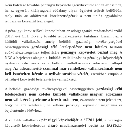
Nem kötelező továbbá pénzügyi képviselő igénybevétele abban az esetben,
ha az egyesült királyságbeli adóalany olyan ügyletet teljesít belföldön,
mely után az adófizetési kötelezettségének a nem uniós egyablakos
rendszeren keresztül tesz eleget.
A pénzügyi képviselővel kapcsolatban az adóigazgatási rendtartásról szóló
2017. évi CLI. törvény további rendelkezéseket tartalmaz. Eszerint az a
külföldi vállalkozás, amely belföldi gazdasági tevékenységével
összefüggésben
gazdasági célú letelepedésre nem köteles
, belföldi
adókötelezettségeinek teljesítésére
pénzügyi képviselőt bízhat meg
. A
NAV a bejelentés alapján a külföldi vállalkozást és pénzügyi képviselőjét
nyilvántartásba veszi és a külföldi vállalkozásnak adószámot állapít
meg.
Az adóazonosító számmal már rendelkező vállalkozásnak nem
kell ismételten kérnie a nyilvántartásba vételét
, esetükben csupán a
pénzügyi képviselő bejelentésére van szükség.
A belföldi gazdasági tevékenységével összefüggésben
gazdasági célú
letelepedésre nem köteles külföldi vállalkozás magyar adószáma
nem válik érvénytelenné a brexit után sem
, ez azonban nem jelenti azt,
hogy ha arra kötelezett, ne kellene pénzügyi képviselőt megbíznia és
bejelentenie a NAV-hoz.
A külföldi vállalkozás
pénzügyi képviselőjét a ’T201 jelű
, a pénzügyi
képviselő képviseletében
eljáró magánszemélyt pedig az EGYKE-