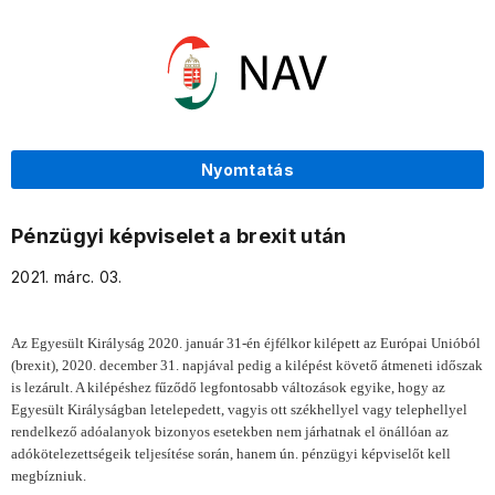
Nyomtatás
Pénzügyi képviselet a brexit után
2021. márc. 03.
Az Egyesült Királyság 2020. január 31-én éjfélkor kilépett az Európai Unióból
(brexit), 2020. december 31. napjával pedig a kilépést követő átmeneti időszak
is lezárult. A kilépéshez fűződő legfontosabb változások egyike, hogy az
Egyesült Királyságban letelepedett, vagyis ott székhellyel vagy telephellyel
rendelkező adóalanyok bizonyos esetekben nem járhatnak el önállóan az
adókötelezettségeik teljesítése során, hanem ún. pénzügyi képviselőt kell
megbízniuk.