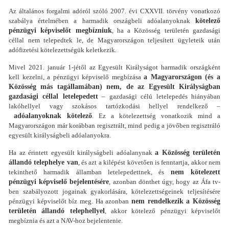
Az általános forgalmi adóról szóló 2007. évi CXXVII. törvény vonatkozó
szabálya értelmében a harmadik országbeli adóalanyoknak
kötelező
pénzügyi képviselőt megbízniuk
, ha a Közösség területén gazdasági
céllal nem telepedtek le, de Magyarországon teljesített ügyleteik után
adófizetési kötelezettségük keletkezik.
Mivel 2021. január 1-jétől az Egyesült Királyságot harmadik országként
kell kezelni, a pénzügyi képviselő megbízása
a Magyarországon (és a
Közösség más tagállamában) nem, de az Egyesült Királyságban
gazdasági céllal letelepedett
– gazdasági célú letelepedés hiányában
lakóhellyel vagy szokásos tartózkodási hellyel rendelkező –
adóalanyoknak kötelező
. Ez a kötelezettség vonatkozik mind a
Magyarországon már korábban regisztrált, mind pedig a jövőben regisztráló
egyesült királyságbeli adóalanyokra.
Ha az érintett egyesült királyságbeli adóalanynak
a Közösség területén
állandó telephelye van
, és azt a kilépést követően is fenntartja, akkor nem
tekinthető harmadik államban letelepedettnek, és
nem kötelezett
pénzügyi képviselő bejelentésére
, azonban dönthet úgy, hogy az Áfa tv-
ben szabályozott jogainak gyakorlására, kötelezettségeinek teljesítésére
pénzügyi képviselőt bíz meg. Ha azonban
nem rendelkezik a Közösség
területén állandó telephellyel
, akkor kötelező pénzügyi képviselőt
megbíznia és azt a NAV-hoz bejelentenie.