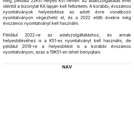
meg, például 22K51 helyett K51 néven. Az adatszolgáltatás évét
idéntől a bizonylat KA lapján kell feltüntetni. A korábbi, évszámos
nyomtatványok helyesbítése az adott évre vonatkozó
nyomtatványon végezhető el, és a 2022 előtti évekre még
évszámos nyomtatványt kell használni.
Például 2022-re az adatszolgáltatáshoz, és annak
helyesbítéséhez is a K51-es nyomtatványt kell használni, de
például 2019-re a helyesbítést is a korábbi évszámos
nyomtatványon, azaz a 19K51-en lehet benyújtani.
NAV