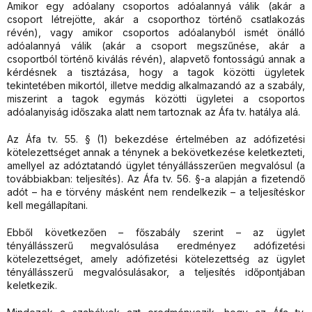
Amikor egy adóalany csoportos adóalannyá válik (akár a
csoport létrejötte, akár a csoporthoz történő csatlakozás
révén), vagy amikor csoportos adóalanyból ismét önálló
adóalannyá válik (akár a csoport megszűnése, akár a
csoportból történő kiválás révén), alapvető fontosságú annak a
kérdésnek a tisztázása, hogy a tagok közötti ügyletek
tekintetében mikortól, illetve meddig alkalmazandó az a szabály,
miszerint a tagok egymás közötti ügyletei a csoportos
adóalanyiság időszaka alatt nem tartoznak az Áfa tv. hatálya alá.
Az Áfa tv. 55. § (1) bekezdése értelmében az adófizetési
kötelezettséget annak a ténynek a bekövetkezése keletkezteti,
amellyel az adóztatandó ügylet tényállásszerűen megvalósul (a
továbbiakban: teljesítés). Az Áfa tv. 56. §-a alapján a fizetendő
adót – ha e törvény másként nem rendelkezik – a teljesítéskor
kell megállapítani.
Ebből következően – főszabály szerint – az ügylet
tényállásszerű megvalósulása eredményez adófizetési
kötelezettséget, amely adófizetési kötelezettség az ügylet
tényállásszerű megvalósulásakor, a teljesítés időpontjában
keletkezik.