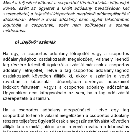
Mivel a teljesítési időpont a csoportból történő kiválás időpontját
követi, ezért az ügyletet a kivált adóalany bevallásában kell
szerepeltetni, a teljesítési időpontnak megfelelő adómegállapítási
időszakban. Mivel a kivált adóalany ezen ügylet tekintetében
jogutódja a csoportnak, ezért nem szükséges a számla
módosítása.
b) „Bejövő” számlák
Ha egy, a csoportos adóalany létrejöttét vagy a csoportos
adóalanyisághoz csatlakozását megelőzően, valamely leendő
tag részére teljesített ügyletről a számlát már csak a csoportos
adóalany létrejöttét, illetve a tag csoportos adóalanyisághoz
csatlakozását követően állítják ki, akkor a számlán a vevő
rovatban a kibocsátás időpontjában érvényes adószámot
indokolt feltüntetni, vagyis a csoportos adóalany adószámát.
Ugyanakkor nem kifogásolható az sem, ha a tag adószámát
szerepeltetik a számlán.
Ha a csoportos adóalany megszűnését, illetve egy tag
csoportból történő kiválását megelőzően a csoportos adóalany
részére teljesített ügyletről csak a megszűnést/kiválást követően
állítják ki a számlát, akkor azon a vevő rovatban a kibocsátás