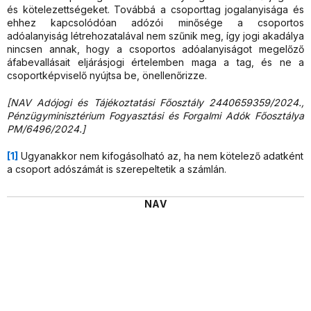
és kötelezettségeket. Továbbá a csoporttag jogalanyisága és
ehhez kapcsolódóan adózói minősége a csoportos
adóalanyiság létrehozatalával nem szűnik meg, így jogi akadálya
nincsen annak, hogy a csoportos adóalanyiságot megelőző
áfabevallásait eljárásjogi értelemben maga a tag, és ne a
csoportképviselő nyújtsa be, önellenőrizze.
[NAV Adójogi és Tájékoztatási Főosztály 2440659359/2024.,
Pénzügyminisztérium Fogyasztási és Forgalmi Adók Főosztálya
PM/6496/2024.]
[1]
Ugyanakkor nem kifogásolható az, ha nem kötelező adatként
a csoport adószámát is szerepeltetik a számlán.
NAV