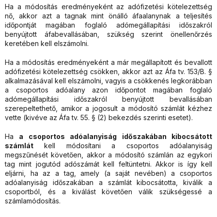
Ha a módosítás eredményeként az adófizetési kötelezettség
nő, akkor azt a tagnak mint önálló áfaalanynak a teljesítés
időpontját magában foglaló adómegállapítási időszakról
benyújtott áfabevallásában, szükség szerint önellenőrzés
keretében kell elszámolni.
Ha a módosítás eredményeként a már megállapított és bevallott
adófizetési kötelezettség csökken, akkor azt az Áfa tv. 153/B. §
alkalmazásával kell elszámolni, vagyis a csökkenés legkorábban
a csoportos adóalany azon időpontot magában foglaló
adómegállapítási időszakról benyújtott bevallásában
szerepeltethető, amikor a jogosult a módosító számlát kézhez
vette (kivéve az Áfa tv. 55. § (2) bekezdés szerinti esetet).
Ha
a csoportos adóalanyiság időszakában kibocsátott
számlát
kell módosítani a csoportos adóalanyiság
megszűnését követően, akkor a módosító számlán az egykori
tag mint jogutód adószámát kell feltüntetni. Akkor is így kell
eljárni, ha az a tag, amely (a saját nevében) a csoportos
adóalanyiság időszakában a számlát kibocsátotta, kiválik a
csoportból, és a kiválást követően válik szükségessé a
számlamódosítás.