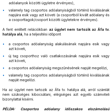
adóalanyok közötti ügyletre érvényes),
valamely tag csoportos adóalanyiságból történő kiválásának
napjára esik vagy azt követi (a csoportból kivált adóalany és
a csoporttagok/csoport közötti ügyletekre érvényes).
A fent említett relációkban
az ügylet nem tartozik az Áfa tv.
hatálya alá
, ha a teljesítési időpont
a csoportos adóalanyiság alakulásának napjára esik vagy
azt követi,
új tag csoporthoz való csatlakozásának napjára esik vagy
azt követi,
a csoportos adóalanyiság megszűnésének napját megelőzi,
valamely tag csoportos adóalanyiságból történő kiválásának
napját megelőzi.
Ha az ügylet nem tartozik az Áfa tv. hatálya alá, arról számlát
nem szükséges kibocsátani, elégséges azt egyéb számviteli
bizonylattal kísérni.
PÉLDA:
Csoportos adóalany időszakos elszámolású