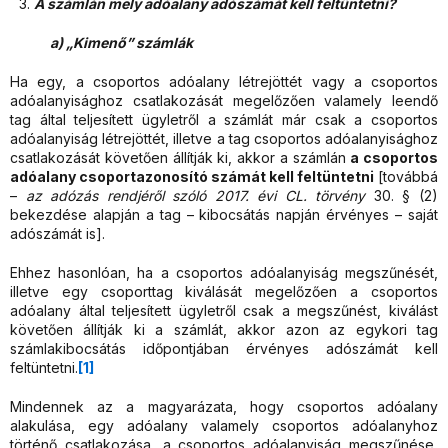
A számlán mely adóalany adószámát kell feltüntetni?
a) „Kimenő” számlák
Ha egy, a csoportos adóalany létrejöttét vagy a csoportos
adóalanyisághoz csatlakozását megelőzően valamely leendő
tag által teljesített ügyletről a számlát már csak a csoportos
adóalanyiság létrejöttét, illetve a tag csoportos adóalanyisághoz
csatlakozását követően állítják ki, akkor a számlán
a csoportos
adóalany csoportazonosító számát kell feltüntetni
[továbbá
–
az adózás rendjéről szóló 2017. évi CL. törvény
30. § (2)
bekezdése alapján a tag – kibocsátás napján érvényes – saját
adószámát is].
Ehhez hasonlóan, ha a csoportos adóalanyiság megszűnését,
illetve egy csoporttag kiválását megelőzően a csoportos
adóalany által teljesített ügyletről csak a megszűnést, kiválást
követően állítják ki a számlát, akkor azon az egykori tag
számlakibocsátás időpontjában érvényes adószámát kell
feltüntetni.
[1]
Mindennek az a magyarázata, hogy csoportos adóalany
alakulása, egy adóalany valamely csoportos adóalanyhoz
történő csatlakozása, a csoportos adóalanyiság megszűnése,