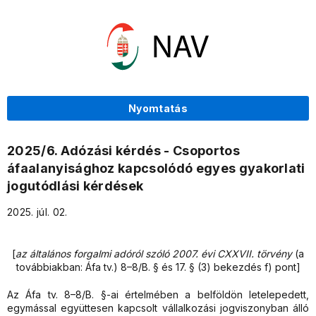
Nyomtatás
2025/6. Adózási kérdés - Csoportos
áfaalanyisághoz kapcsolódó egyes gyakorlati
jogutódlási kérdések
2025. júl. 02.
[
az általános forgalmi adóról szóló 2007. évi CXXVII. törvény
(a
továbbiakban: Áfa tv.) 8–8/B. § és 17. § (3) bekezdés f) pont]
Az Áfa tv. 8–8/B. §-ai értelmében a belföldön letelepedett,
egymással együttesen kapcsolt vállalkozási jogviszonyban álló