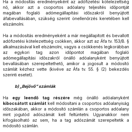
Ha a módosítás eredményeként az adófizetési kötelezettség
nő, akkor azt a csoportos adóalany teljesítés időpontját
magában foglaló adómegállapítási időszakról benyújtott
áfabevallásában, szükség szerint önellenőrzés keretében kell
elszámolni.
Ha a módosítás eredményeként a már megállapított és bevallott
adófizetési kötelezettség csökken, akkor azt az Áfa tv. 153/B. §
alkalmazásával kell elszámolni, vagyis a csökkenés legkorábban
az egykori tag azon időpontot magában foglaló
adómegállapítási időszakról önálló adóalanyként benyújtott
bevallásában szerepeltethető, amikor a jogosult a módosító
számlát kézhez vette (kivéve az Áfa tv. 55. § (2) bekezdés
szerinti esetet).
b) „Bejövő” számlák
Ha
egy leendő tag részére
még önálló adóalanyként
kibocsátott számlát
kell módosítani a csoportos adóalanyiság
időszakában, akkor a módosító számlán a csoportos adóalany
mint jogutód adószámát kell feltüntetni. Ugyanakkor nem
kifogásolható az sem, ha a tag adószámát szerepeltetik a
módosító számlán.