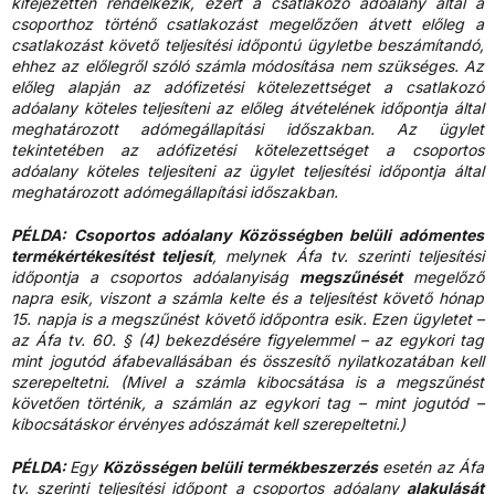
kifejezetten rendelkezik, ezért a csatlakozó adóalany által a
csoporthoz történő csatlakozást megelőzően átvett előleg a
csatlakozást követő teljesítési időpontú ügyletbe beszámítandó,
ehhez az előlegről szóló számla módosítása nem szükséges. Az
előleg alapján az adófizetési kötelezettséget a csatlakozó
adóalany köteles teljesíteni az előleg átvételének időpontja által
meghatározott adómegállapítási időszakban. Az ügylet
tekintetében az adófizetési kötelezettséget a csoportos
adóalany köteles teljesíteni az ügylet teljesítési időpontja által
meghatározott adómegállapítási időszakban.
PÉLDA: Csoportos adóalany Közösségben belüli adómentes
termékértékesítést teljesít
, melynek Áfa tv. szerinti teljesítési
időpontja a csoportos adóalanyiság
megszűnését
megelőző
napra esik, viszont a számla kelte és a teljesítést követő hónap
15. napja is a megszűnést követő időpontra esik. Ezen ügyletet –
az Áfa tv. 60. § (4) bekezdésére figyelemmel – az egykori tag
mint jogutód áfabevallásában és összesítő nyilatkozatában kell
szerepeltetni. (Mivel a számla kibocsátása is a megszűnést
követően történik, a számlán az egykori tag – mint jogutód –
kibocsátáskor érvényes adószámát kell szerepeltetni.)
PÉLDA:
Egy
Közösségen belüli termékbeszerzés
esetén az Áfa
tv. szerinti teljesítési időpont a csoportos adóalany
alakulását