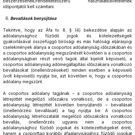
beszerzésének/rendeltetésszerű használatbavételének
időpontjától kell számítani.
Bevallások benyújtása
Tekintve, hogy az Áfa tv. 8. § (4) bekezdése alapján az
adóalanyisághoz fűződő jogok és kötelezettségek
gyakorlásával összefüggő bírósági és más hatósági eljárásjogi
cselekmények alanya a csoportos adóalanyiság időszakában és
a csoportos adóalanyiság megszűnését követően is a csoportos
adóalanyiságban részt vevő tagok által kijelölt képviselő, a
csoportos adóalanyiság adómegállapítási időszakaira vonatkozó
bevallásokat (önellenőrzéseket) minden esetben a képviselő
(volt képviselő) nyújtja be, azt követően is, hogy a csoportos
adóalany megszűnt.
A csoportos adóalany tagjának – a csoportos adóalanyiság
létrejöttét megelőző időszakra vonatkozó, de a csoportos
adóalanyiság létrejöttét követően benyújtandó – bevallásait
(önellenőrzési bevallásait) a tag nyújtja be. A csoportos
adóalanyiság létrehozatalát megelőző időszakokra vonatkozó
bevallás, önellenőrzés ugyanis nem a csoportos
adóalanyisághoz fűződő jogokat és kötelezettségeket érinti,
hanem a csoporttag korábbi áfaalanyiságához fűződő jogokat