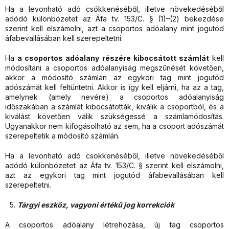
Ha a levonható adó csökkenéséből, illetve növekedéséből
adódó különbözetet az Áfa tv. 153/C. § (1)–(2) bekezdése
szerint kell elszámolni, azt a csoportos adóalany mint jogutód
áfabevallásában kell szerepeltetni.
Ha
a csoportos adóalany részére kibocsátott számlát
kell
módosítani a csoportos adóalanyiság megszűnését követően,
akkor a módosító számlán az egykori tag mint jogutód
adószámát kell feltüntetni. Akkor is így kell eljárni, ha az a tag,
amelynek (amely nevére) a csoportos adóalanyiság
időszakában a számlát kibocsátották, kiválik a csoportból, és a
kiválást követően válik szükségessé a számlamódosítás.
Ugyanakkor nem kifogásolható az sem, ha a csoport adószámát
szerepeltetik a módosító számlán.
Ha a levonható adó csökkenéséből, illetve növekedéséből
adódó különbözetet az Áfa tv. 153/C. § szerint kell elszámolni,
azt az egykori tag mint jogutód áfabevallásában kell
szerepeltetni.
Tárgyi eszköz, vagyoni értékű jog korrekciók
A csoportos adóalany létrehozása, új tag csoportos