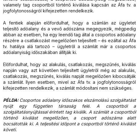
valamely tag csoportból történő kiválása kapcsán az Áfa tv. a
jogfolytonosságról kifejezetten rendelkezik.
A fentiek alapján előfordulhat, hogy a számlán az ügyletet
teljesítő adóalany és a vevő adószáma megegyezik, mégpedig
abban az esetben, ha egy leendő tag által a csoportos adóalany
részére a csatlakozást megelőzően teljesített – és ezáltal az Áfa
tv. hatálya alá tartozó – ügyletről a számlát már a csoportos
adóalanyiság időszakában állítják ki.
Előfordulhat, hogy az alakulás, csatlakozás, megszűnés, kiválás
napján vagy azt követően teljesített ügyletről még az alakulás,
csatlakozás, megszűnés, kiválás napját megelőzően kibocsátják
a számlát. Ilyen esetben, mivel az Áfa tv. a jogfolytonosságról
kifejezetten rendelkezik, a számlát módosítani nem szükséges.
PÉLDA:
Csoportos adóalany időszakos elszámolású szolgáltatást
nyújt egy független társaság felé. A csoportból a
szolgáltatásnyújtással érintett tag kiválik. A számlát a
csoportból
történő kiválást megelőzően, a csoport adószáma alatt
bocsátották ki. A teljesítési időpont a csoportból történő kiválást
követi.