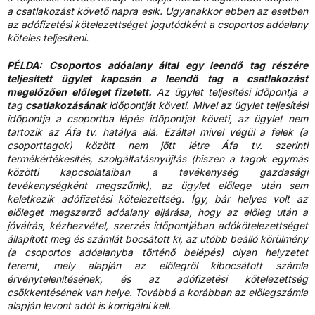
a csatlakozást követő napra esik. Ugyanakkor ebben az esetben
az adófizetési kötelezettséget jogutódként a csoportos adóalany
köteles teljesíteni.
PÉLDA:
Csoportos adóalany által egy leendő tag részére
teljesített ügylet kapcsán a leendő tag a csatlakozást
megelőzően
előleget fizetett.
Az ügylet teljesítési időpontja a
tag
csatlakozásának
időpontját követi. Mivel az ügylet teljesítési
időpontja a csoportba lépés időpontját követi, az ügylet nem
tartozik az Áfa tv. hatálya alá. Ezáltal mivel végül a felek (a
csoporttagok) között nem jött létre Áfa tv. szerinti
termékértékesítés, szolgáltatásnyújtás (hiszen a tagok egymás
közötti kapcsolataiban a tevékenység gazdasági
tevékenységként megszűnik), az ügylet előlege után sem
keletkezik adófizetési kötelezettség. Így, bár helyes volt az
előleget megszerző adóalany eljárása, hogy az előleg után a
jóváírás, kézhezvétel, szerzés időpontjában adókötelezettséget
állapított meg és számlát bocsátott ki, az utóbb beálló körülmény
(a csoportos adóalanyba történő belépés) olyan helyzetet
teremt, mely alapján az előlegről kibocsátott számla
érvénytelenítésének, és az adófizetési kötelezettség
csökkentésének van helye. Továbbá a korábban az előlegszámla
alapján levont adót is korrigálni kell.