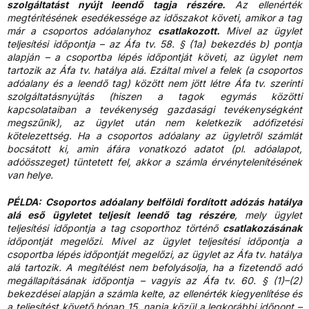
szolgáltatást nyújt leendő tagja részére.
Az ellenérték
megtérítésének esedékessége az időszakot követi, amikor a tag
már a csoportos adóalanyhoz
csatlakozott.
Mivel az ügylet
teljesítési időpontja – az Áfa tv. 58. § (1a) bekezdés b) pontja
alapján – a csoportba lépés időpontját követi, az ügylet nem
tartozik az Áfa tv. hatálya alá. Ezáltal mivel a felek (a csoportos
adóalany és a leendő tag) között nem jött létre Áfa tv. szerinti
szolgáltatásnyújtás (hiszen a tagok egymás közötti
kapcsolataiban a tevékenység gazdasági tevékenységként
megszűnik), az ügylet után nem keletkezik adófizetési
kötelezettség. Ha a csoportos adóalany az ügyletről számlát
bocsátott ki, amin áfára vonatkozó adatot (pl. adóalapot,
adóösszeget) tüntetett fel, akkor a számla érvénytelenítésének
van helye.
PÉLDA:
Csoportos adóalany belföldi fordított adózás hatálya
alá eső ügyletet teljesít leendő tag részére
, mely ügylet
teljesítési időpontja a tag csoporthoz történő
csatlakozásának
időpontját megelőzi. Mivel az ügylet teljesítési időpontja a
csoportba lépés időpontját megelőzi, az ügylet az Áfa tv. hatálya
alá tartozik. A megítélést nem befolyásolja, ha a fizetendő adó
megállapításának időpontja – vagyis az Áfa tv. 60. § (1)–(2)
bekezdései alapján a számla kelte, az ellenérték kiegyenlítése és
a teljesítést követő hónap 15. napja közül a legkorábbi időpont –