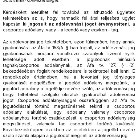
adófizetési kötelezettséget.
Kérdésként merülhet fel továbbá az áthúzódó ügyletek
tekintetében az is, hogy harmadik fél által teljesített ügylet
kapcsán
ki jogosult az adólevonási jogot érvényesíteni
, a
csoportos adóalany, vagy – a leendő vagy egykori – tag.
Az adólevonási jog tekintetében, azon túlmenően, hogy annak
gyakorlására az Áfa tv. 153/A. §-ban foglalt, az adólevonási jog
gyakorlásának módjára vonatkozó szabályok szerint nyílik
lehetősége adott esetben a jogutódnak minősülő
tagnak/csoportos adóalanynak, az Áfa tv. 127. § (2)
bekezdésében foglalt rendelkezésre is tekintettel kell lenni. E
rendelkezés értelmében, ha a levonási jog tényleges
gyakorlását megelőzően a jogelőd adóalany megszűnik, a
jogutód adóalany a jogelődje nevére szóló, az adólevonási jog
tárgyi feltételéül szolgáló okiratok gyakorolhat adólevonási
jogot. Csoportos adóalanyisággal összefüggően az Áfa tv.
jogutódlással történő megszűnésnek tekinti a csoportos
adóalany alakulását, egy adóalany valamely csoportos
adóalanyhoz történő csatlakozását, a csoportos adóalanyiság
megszűnését, valamely tag csoportból történő kiválását.
Következésképpen ezekben az esetekben a jogelőd nevére
szóló számla alapján a jogutódot megilleti az adólevonási jog.