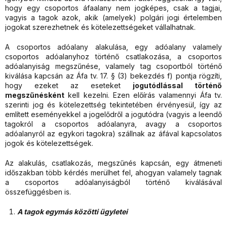
hogy egy csoportos áfaalany nem jogképes, csak a tagjai,
vagyis a tagok azok, akik (amelyek) polgári jogi értelemben
jogokat szerezhetnek és kötelezettségeket vállalhatnak.
A csoportos adóalany alakulása, egy adóalany valamely
csoportos adóalanyhoz történő csatlakozása, a csoportos
adóalanyiság megszűnése, valamely tag csoportból történő
kiválása kapcsán az Áfa tv. 17. § (3) bekezdés f) pontja rögzíti,
hogy ezeket az eseteket
jogutódlással történő
megszűnésként
kell kezelni. Ezen előírás valamennyi Áfa tv.
szerinti jog és kötelezettség tekintetében érvényesül, így az
említett eseményekkel a jogelődről a jogutódra (vagyis a leendő
tagokról a csoportos adóalanyra, avagy a csoportos
adóalanyról az egykori tagokra) szállnak az áfával kapcsolatos
jogok és kötelezettségek.
Az alakulás, csatlakozás, megszűnés kapcsán, egy átmeneti
időszakban több kérdés merülhet fel, ahogyan valamely tagnak
a csoportos adóalanyiságból történő kiválásával
összefüggésben is.
A tagok egymás közötti ügyletei