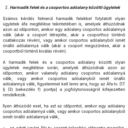
Harmadik felek és a csoportos adóalany közötti ügyletek
Számos kérdés felmerül harmadik felekkel folytatott olyan
ügyletek áfa megítélése tekintetében is, amelyek áthúzódnak
azon az időponton, amikor egy adóalany csoportos adóalannyá
válik (akár a csoport létrejötte, akár a csoporthoz történő
csatlakozás révén), vagy amikor csoportos adóalanyból ismét
önálló adóalannyá válik (akár a csoport megszűnése, akár a
csoportból történő kiválás révén).
A harmadik felek és a csoportos adóalany közötti olyan
ügyletek megítélése során, amelyek áthúzódnak azon az
időponton, amikor valamely adóalany csoportos adóalannyá
válik, vagy amikor csoportos adóalanyból ismét önálló
adóalannyá válik, figyelemmel kell lenni arra, hogy az Áfa tv. [17.
§ (3) bekezdés f) pontja] a jogfolytonosságról kifejezetten
rendelkezik.
Ilyen áthúzódó eset, ha azt az időpontot, amikor egy adóalany
csoportos adóalannyá válik, vagy amikor csoportos adóalanyból
ismét önálló adóalannyá válik,
az adott ügylet Áfa tv. szerinti teljesítési időpontja megelőzi,