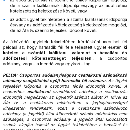
de a számla kiállításának időpontja és/vagy az adófizetési
kötelezettség keletkezése követi, vagy
az adott ügylet tekintetében a számla kiállításának időpontja
és/vagy az adófizetési kötelezettség keletkezése megelőzi,
de az Áfa tv. szerinti teljesítési időpont követi.
Az áthúzódó ügyletek tekintetében kérdésként merülhet fel
például az, hogy harmadik fél felé teljesített ügylet esetén
ki
köteles a számlát kiállítani, valamint a bevallási és
adófizetési kötelezettséget teljesíteni
, a csoportos
adóalany, vagy – a leendő vagy egykori – tag.
PÉLDA: Csoportos adóalanyisághoz csatlakozni szándékozó
adóalany szolgáltatást nyújt harmadik fél számára.
Az ügylet
teljesítési időpontja a csoportba lépés időpontját követi. A
csoporthoz
csatlakozni
szándékozó adóalany a csatlakozás
időpontját megelőzően az ügyletről számlát állított ki. Mivel az
Áfa tv. a csatlakozás tekintetében a jogfolytonosságról
kifejezetten rendelkezik, ezért a csatlakozni szándékozó
adóalany (a jogelőd) által kibocsátott számla módosítása nem
szükséges, a csoportos adóalany a jogelőd által kibocsátott
számla alapján teljesíti az ügylet tekintetében a bevallási és