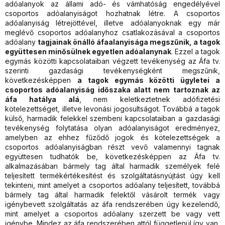
adóalanyok az állami adó- és vámhatóság engedélyével
csoportos adóalanyiságot hozhatnak létre. A csoportos
adóalanyiság létrejöttével, illetve adóalanyoknak egy már
meglévő csoportos adóalanyhoz csatlakozásával a csoportos
adóalany
tagjainak önálló áfaalanyisága megszűnik, a tagok
együttesen minősülnek egyetlen adóalanynak
. Ezzel a tagok
egymás közötti kapcsolataiban végzett tevékenység az Áfa tv.
szerinti gazdasági tevékenységként megszűnik,
következésképpen
a tagok egymás közötti ügyletei a
csoportos adóalanyiság időszaka alatt nem tartoznak az
áfa hatálya alá
, nem keletkeztetnek adófizetési
kötelezettséget, illetve levonási jogosultságot. Továbbá a tagok
külső, harmadik felekkel szembeni kapcsolataiban a gazdasági
tevékenység folytatása olyan adóalanyiságot eredményez,
amelyben az ehhez fűződő jogok és kötelezettségek a
csoportos adóalanyiságban részt vevő valamennyi tagnak
együttesen tudhatók be, következésképpen az Áfa tv.
alkalmazásában bármely tag által harmadik személyek felé
teljesített termékértékesítést és szolgáltatásnyújtást úgy kell
tekinteni, mint amelyet a csoportos adóalany teljesített, továbbá
bármely tag által harmadik felektől vásárolt termék vagy
igénybevett szolgáltatás az áfa rendszerében úgy kezelendő,
mint amelyet a csoportos adóalany szerzett be vagy vett
igénybe. Mindez az áfa rendszerében attól függetlenül így van,