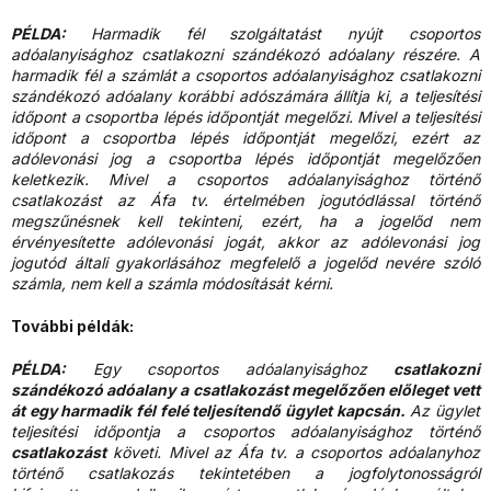
PÉLDA:
Harmadik fél szolgáltatást nyújt csoportos
adóalanyisághoz csatlakozni szándékozó adóalany részére. A
harmadik fél a számlát a csoportos adóalanyisághoz csatlakozni
szándékozó adóalany korábbi adószámára állítja ki, a teljesítési
időpont a csoportba lépés időpontját megelőzi. Mivel a teljesítési
időpont a csoportba lépés időpontját megelőzi, ezért az
adólevonási jog a csoportba lépés időpontját megelőzően
keletkezik. Mivel a csoportos adóalanyisághoz történő
csatlakozást az Áfa tv. értelmében jogutódlással történő
megszűnésnek kell tekinteni, ezért, ha a jogelőd nem
érvényesítette adólevonási jogát, akkor az adólevonási jog
jogutód általi gyakorlásához megfelelő a jogelőd nevére szóló
számla, nem kell a számla módosítását kérni.
További példák:
PÉLDA:
Egy csoportos adóalanyisághoz
csatlakozni
szándékozó adóalany
a csatlakozást megelőzően előleget vett
át egy harmadik fél felé teljesítendő ügylet kapcsán.
Az ügylet
teljesítési időpontja a csoportos adóalanyisághoz történő
csatlakozást
követi. Mivel az Áfa tv. a csoportos adóalanyhoz
történő csatlakozás tekintetében a jogfolytonosságról