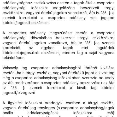
adóalanyisághoz csatlakozása esetén a tagok által a csoportos
adóalanyiság időszakát megelőzően beszerzett tárgyi
eszközökre, vagyoni értékű jogokra vonatkozó, Áfa tv. 135. §-a
szerinti korrekciót a csoportos adóalany mint jogutód
köteles/jogosult elszámolni.
A csoportos adóalany megszűnése esetén a csoportos
adóalanyiság időszakában beszerzett tárgyi eszközökre,
vagyoni értékű jogokra vonatkozó, Áfa tv. 135. §-a szerinti
korrekciót az egykori tagok mint jogutódok
kötelesek/jogosultak elszámolni, minden tag a saját vagyona
tekintetében.
Valamely tag csoportos adóalanyiságból történő kiválása
esetén, ha a tárgyi eszközt, vagyoni értékékű jogot a kivált tag
még a csoportos adóalanyiság időszakában szerezte be (mely
az áfa rendszerében a csoportos adóalany beszerzése) az Áfa
tv. 135. § szerinti korrekciót a kivált tag köteles
jogosult/elvégezni.
A figyelési időszakot mindegyik esetben a tárgyi eszköz,
vagyoni értékű jog tényleges (a csoportos adóalanyiság/tagok
önálló adóalanyiságának időszakára eső)