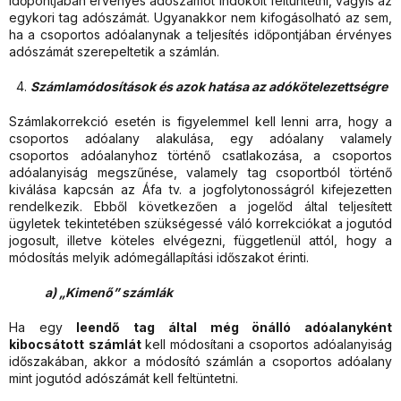
időpontjában érvényes adószámot indokolt feltüntetni, vagyis az
egykori tag adószámát. Ugyanakkor nem kifogásolható az sem,
ha a csoportos adóalanynak a teljesítés időpontjában érvényes
adószámát szerepeltetik a számlán.
Számlamódosítások és azok hatása az adókötelezettségre
Számlakorrekció esetén is figyelemmel kell lenni arra, hogy a
csoportos adóalany alakulása, egy adóalany valamely
csoportos adóalanyhoz történő csatlakozása, a csoportos
adóalanyiság megszűnése, valamely tag csoportból történő
kiválása kapcsán az Áfa tv. a jogfolytonosságról kifejezetten
rendelkezik. Ebből következően a jogelőd által teljesített
ügyletek tekintetében szükségessé váló korrekciókat a jogutód
jogosult, illetve köteles elvégezni, függetlenül attól, hogy a
módosítás melyik adómegállapítási időszakot érinti.
a) „Kimenő” számlák
Ha egy
leendő tag által még önálló adóalanyként
kibocsátott
számlát
kell módosítani a csoportos adóalanyiság
időszakában, akkor a módosító számlán a csoportos adóalany
mint jogutód adószámát kell feltüntetni.