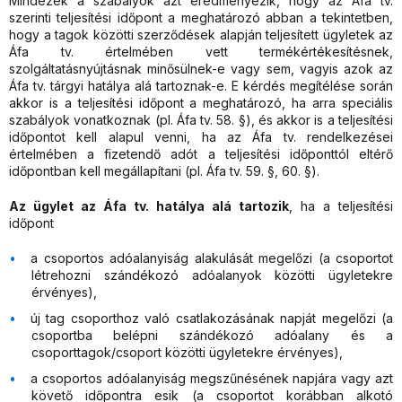
Mindezek a szabályok azt eredményezik, hogy az Áfa tv.
szerinti teljesítési időpont a meghatározó abban a tekintetben,
hogy a tagok közötti szerződések alapján teljesített ügyletek az
Áfa tv. értelmében vett termékértékesítésnek,
szolgáltatásnyújtásnak minősülnek-e vagy sem, vagyis azok az
Áfa tv. tárgyi hatálya alá tartoznak-e. E kérdés megítélése során
akkor is a teljesítési időpont a meghatározó, ha arra speciális
szabályok vonatkoznak (pl. Áfa tv. 58. §), és akkor is a teljesítési
időpontot kell alapul venni, ha az Áfa tv. rendelkezései
értelmében a fizetendő adót a teljesítési időponttól eltérő
időpontban kell megállapítani (pl. Áfa tv. 59. §, 60. §).
Az ügylet az Áfa tv. hatálya alá tartozik
, ha a teljesítési
időpont
a csoportos adóalanyiság alakulását megelőzi (a csoportot
létrehozni szándékozó adóalanyok közötti ügyletekre
érvényes),
új tag csoporthoz való csatlakozásának napját megelőzi (a
csoportba belépni szándékozó adóalany és a
csoporttagok/csoport közötti ügyletekre érvényes),
a csoportos adóalanyiság megszűnésének napjára vagy azt
követő időpontra esik (a csoportot korábban alkotó