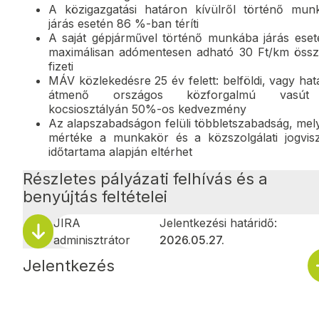
A közigazgatási határon kívülről történő mun
járás esetén 86 %-ban téríti
A saját gépjárművel történő munkába járás eset
maximálisan adómentesen adható 30 Ft/km össz
fizeti
MÁV közlekedésre 25 év felett: belföldi, vagy ha
átmenő országos közforgalmú vasút
kocsiosztályán 50%-os kedvezmény
Az alapszabadságon felüli többletszabadság, mel
mértéke a munkakör és a közszolgálati jogvis
időtartama alapján eltérhet
Részletes pályázati felhívás és a
benyújtás feltételei
JIRA
Jelentkezési határidő:
adminisztrátor
2026.05.27.
Jelentkezés