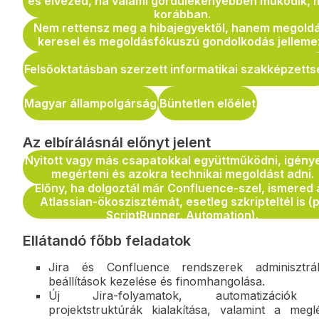
és élvezed, ha valami gördülékenyebben működik, 
korábban.
Nem rettensz meg a hibajegyektől, hanem megold
keresel és megoldásfókuszú gondolkodás jelleme
Felsőoktatásban szerzett informatikai szakképzetts
Magyar állampolgárság
Büntetlen előélet
Az elbírálásnál előnyt jelent
Nyitott vagy más csapatokkal együttműködni, igény
megérteni és azokra technikai megoldást adni.
Előny, ha dolgoztál már Confluence-szel, ismered 
Atlassian-ökoszisztémát, esetleg szkripteltél is (p
ScriptRunner, Automation).
Ellátandó főbb feladatok
Jira és Confluence rendszerek adminisztrál
beállítások kezelése és finomhangolása.
Új Jira-folyamatok, automatizációk
projektstruktúrák kialakítása, valamint a megl