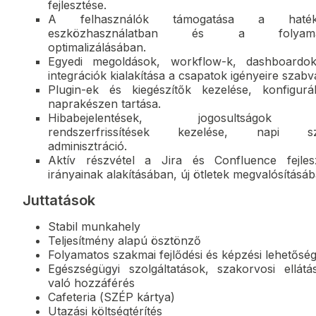
fejlesztése.
A felhasználók támogatása a haték
eszközhasználatban és a folyama
optimalizálásában.
Egyedi megoldások, workflow-k, dashboardo
integrációk kialakítása a csapatok igényeire szabv
Plugin-ek és kiegészítők kezelése, konfigurál
naprakészen tartása.
Hibabejelentések, jogosultságok
rendszerfrissítések kezelése, napi sz
adminisztráció.
Aktív részvétel a Jira és Confluence fejlesz
irányainak alakításában, új ötletek megvalósításáb
Juttatások
Stabil munkahely
Teljesítmény alapú ösztönző
Folyamatos szakmai fejlődési és képzési lehetősé
Egészségügyi szolgáltatások, szakorvosi ellátá
való hozzáférés
Cafeteria (SZÉP kártya)
Utazási költségtérítés