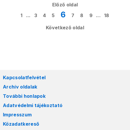
Előző oldal
6
1
...
3
4
5
7
8
9
...
18
Következő oldal
Kapcsolatfelvétel
Archív oldalak
További honlapok
Adatvédelmi tájékoztató
Impresszum
Közadatkereső