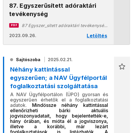
87. Egyszerűsített adóraktári
tevékenység
87 Egyszer_sített adóraktári tevékenység 20230926.pdf
PDF
Letöltés
2023.09.26.
Sajtószoba
2025.02.21.
Néhány kattintással
egyszerűen; a NAV Ügyfélportál
foglalkoztatási szolgáltatása
A NAV Ügyfélportálon (ÜPO) gyorsan és
egyszerűen érhetők el a foglalkoztatási
adatok.
Mindössze néhány kattintással
ellenőrizheti bárki aktuális
jogviszonyadatait, hogy bejelentették-e,
hány órában, és mióta él a jogviszonya,
illetve a korábbi, már lezárt
foglalkoztatások is listázhatók
.
A