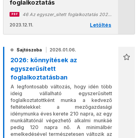
foglalkoztatás
46 Az egyszer_sített foglalkoztatás 20231211.pdf
PDF
Letöltés
2023.12.11.
Sajtószoba
2026.01.06.
2026: könnyítések az
egyszerűsített
foglalkoztatásban
A legfontosabb változás, hogy idén több
ideig vállalható egyszerűsített
foglalkoztatottként munka a kedvező
feltételekkel: a mezőgazdasági
idénymunka éves kerete 210 napra, az egy
munkáltatónál végezhető alkalmi munkáé
pedig 120 napra nő. A minimálbér
emelkedésével természetesen változik az