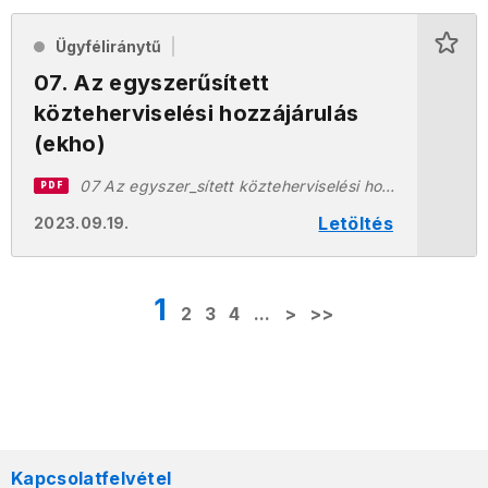
Ügyféliránytű
07. Az egyszerűsített
közteherviselési hozzájárulás
(ekho)
07 Az egyszer_sített közteherviselési hozzájárulás ekho 20231129.pdf
PDF
Letöltés
2023.09.19.
1
2
3
4
...
>
>>
Kapcsolatfelvétel