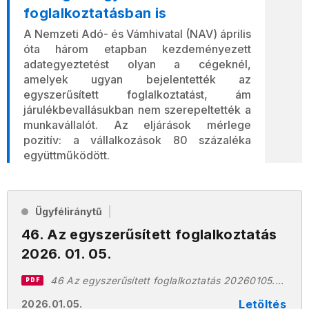
foglalkoztatásban is
A Nemzeti Adó- és Vámhivatal (NAV) április
óta három etapban kezdeményezett
adategyeztetést olyan a cégeknél,
amelyek ugyan bejelentették az
egyszerűsített foglalkoztatást, ám
járulékbevallásukban nem szerepeltették a
munkavállalót. Az eljárások mérlege
pozitív: a vállalkozások 80 százaléka
együttműködött.
Ügyféliránytű
46. Az egyszerűsített foglalkoztatás
2026. 01. 05.
46 Az egyszerűsített foglalkoztatás 20260105.pdf
PDF
Letöltés
2026.01.05.