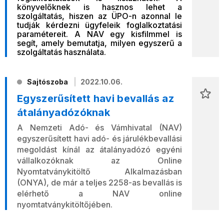
könyvelőknek is hasznos lehet a
szolgáltatás, hiszen az ÜPO-n azonnal le
tudják kérdezni ügyfeleik foglalkoztatási
paramétereit. A NAV egy kisfilmmel is
segít, amely bemutatja, milyen egyszerű a
szolgáltatás használata.
Sajtószoba
2022.10.06.
Egyszerűsített havi bevallás az
átalányadózóknak
A Nemzeti Adó- és Vámhivatal (NAV)
egyszerűsített havi adó- és járulékbevallási
megoldást kínál az átalányadózó egyéni
vállalkozóknak az Online
Nyomtatványkitöltő Alkalmazásban
(ONYA), de már a teljes 2258-as bevallás is
elérhető a NAV online
nyomtatványkitöltőjében.