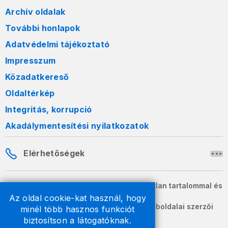
Archív oldalak
További honlapok
Adatvédelmi tájékoztató
Impresszum
Közadatkereső
Oldaltérkép
Integritás, korrupció
Akadálymentesítési nyilatkozatok
Elérhetőségek
A honlapon szereplő információk változatlan tartalommal és
formában szabadon terjeszthetők.
Az oldal cookie-kat használ, hogy
2026 © A Nemzeti Adó- és Vámhivatal weboldalai szerzői
minél több hasznos funkciót
jogvédelem alatt állnak.
biztosítson a látogatóknak.